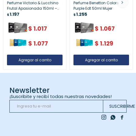
Perfume Victorio & Lucchino
Perfume Benetton Colors
Frutal Apasionada 150ml –
Purple Edt 50ml Mujer
Aroma Femenino y Vibrante
1.197
1.255
$
$
$
1.017
$
1.067
$
1.077
$
1.129
Newsletter
¡Suscribite y recibí todas nuestras novedades!
SUSCRIBIRME


