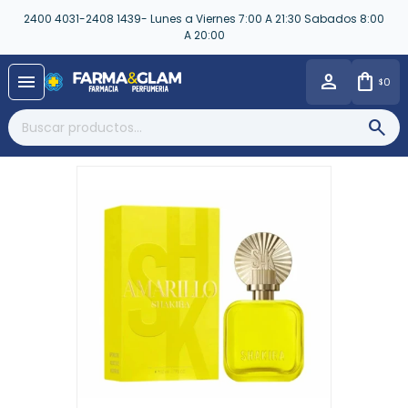
2400 4031-2408 1439- Lunes a Viernes 7:00 A 21:30 Sabados 8:00
A 20:00
close
menu
0
$