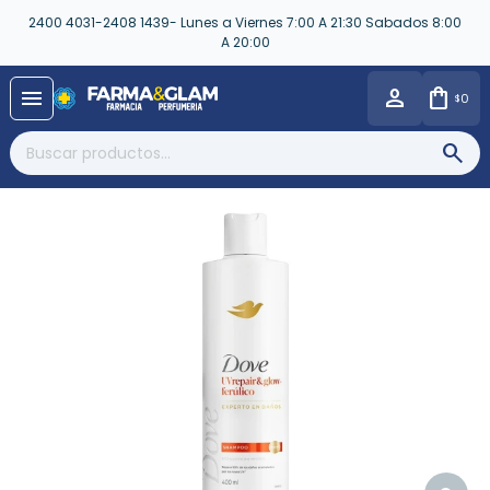
2400 4031-2408 1439- Lunes a Viernes 7:00 A 21:30 Sabados 8:00
A 20:00
close
menu
0
$