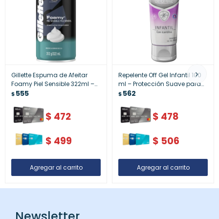
Gillette Espuma de Afeitar
Repelente Off Gel Infantil 100
Foamy Piel Sensible 322ml –
ml – Protección Suave para
Suavidad y Cuidado
555
Niños
562
$
$
$
472
$
478
$
499
$
506
Newsletter