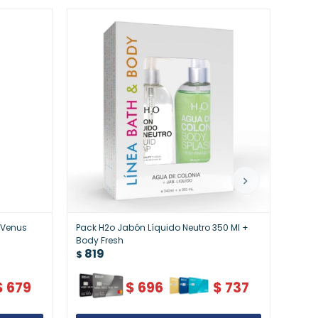
e Venus
Pack H2o Jabón Líquido Neutro 350 Ml +
Pack 
Body Fresh
Body
819
81
$
$
$
679
$
696
$
737