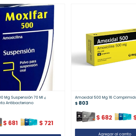
00 Mg Suspensión 70 Ml ¿
Amoxidal 500 Mg 16 Comprimid
803
to Antibacteriano
$
$
682
$
681
$
721