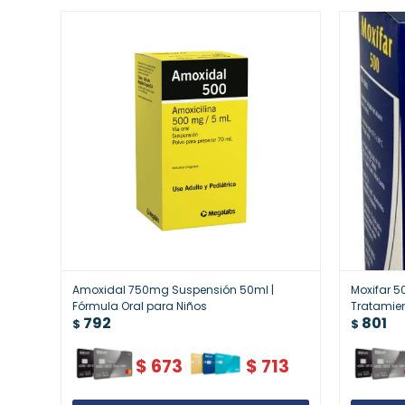
Amoxidal 750mg Suspensión 50ml |
Moxifar 5
Fórmula Oral para Niños
Tratamien
792
801
$
$
$
673
$
713