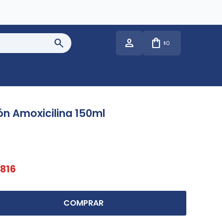
0
$
ón Amoxicilina 150ml
816
COMPRAR