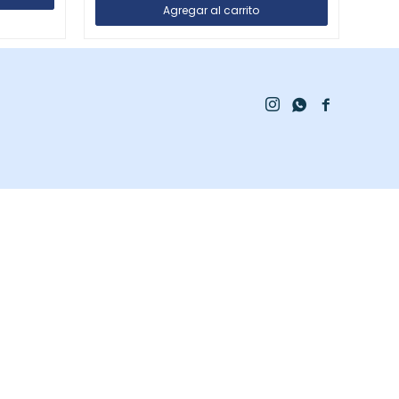


