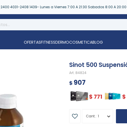
2400 4031-2408 1439- Lunes a Viernes 7:00 A 21:30 Sabados 8:00 A 20:00
OFERTAS
FITNESS
DERMOCOSMETICA
BLOG
Sinot 500 Suspensi
84824
907
$
$
771
$
1