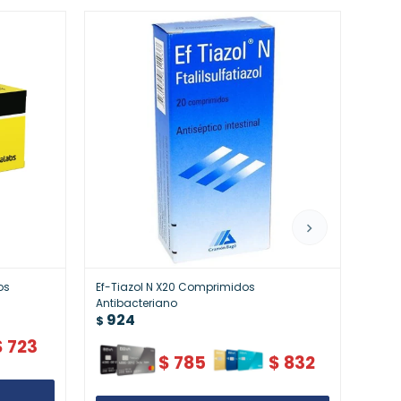
os
Ef-Tiazol N X20 Comprimidos
Femel
Antibacteriano
Ginec
924
94
$
$
$
723
$
785
$
832