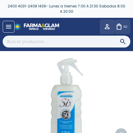
2400 4031-2408 1439- Lunes a Viernes 7:00 A 21:30 Sabados 8:00
A 20:00
close
menu
0
$