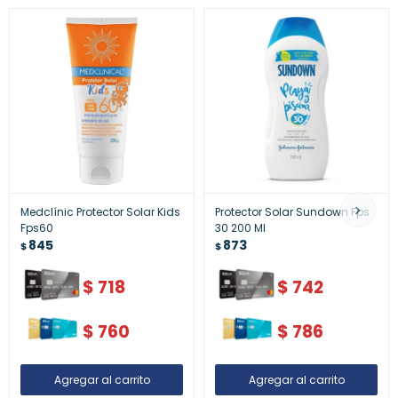
Medclínic Protector Solar Kids
Protector Solar Sundown Fps
Fps60
30 200 Ml
845
873
$
$
$
718
$
742
$
760
$
786