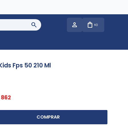
0
$
Kids Fps 50 210 Ml
862
COMPRAR