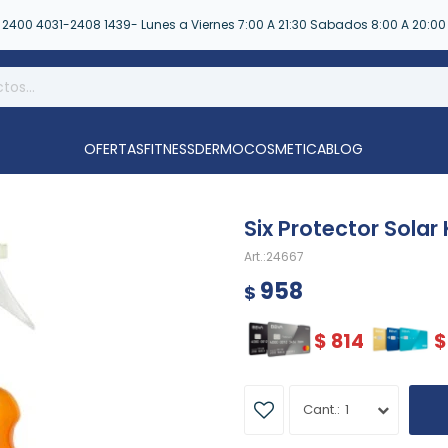
2400 4031-2408 1439- Lunes a Viernes 7:00 A 21:30 Sabados 8:00 A 20:00
OFERTAS
FITNESS
DERMOCOSMETICA
BLOG
Six Protector Solar 
24667
958
$
$
814
$
1