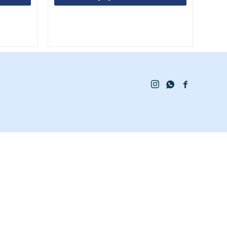


