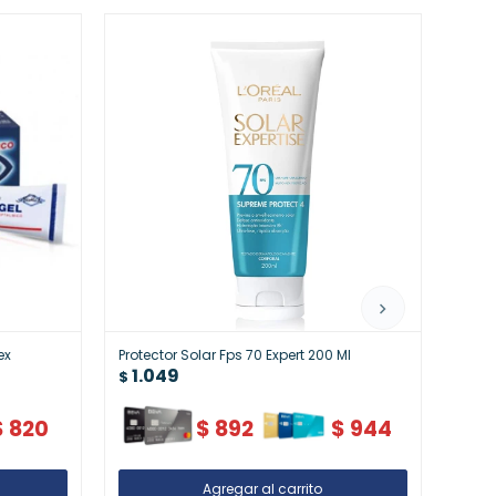
ex
Protector Solar Fps 70 Expert 200 Ml
Dermu
1.049
1.1
$
$
$
820
$
892
$
944