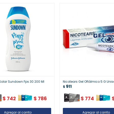
 Solar Sundown Fps 30 200 Ml
Nicotears Gel Oftálmico 5 G Unis
911
$
$
742
$
786
$
774