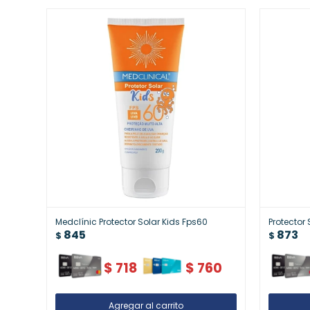
Medclínic Protector Solar Kids Fps60
Protector
845
873
$
$
$
718
$
760