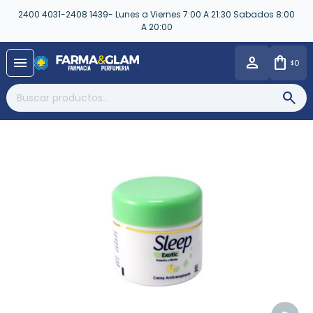
2400 4031-2408 1439- Lunes a Viernes 7:00 A 21:30 Sabados 8:00
A 20:00
close
menu
0
$