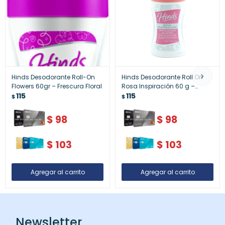
Hinds Desodorante Roll-On
Hinds Desodorante Roll On
Flowers 60gr – Frescura Floral
Rosa Inspiración 60 g –
115
Protección y Frescura
115
$
$
Duradera
$
98
$
98
$
103
$
103
Newsletter