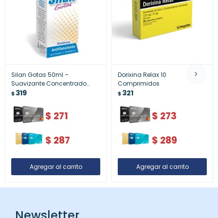
Silan Gotas 50ml –
Dorixina Relax 10
Suavizante Concentrado
Comprimidos
para Ropa
319
321
$
$
$
271
$
273
$
287
$
289
Newsletter