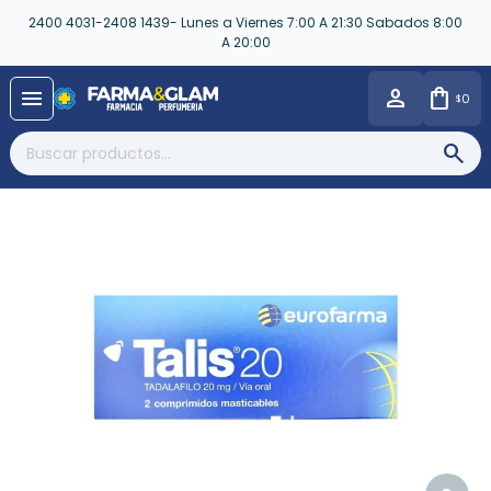
2400 4031-2408 1439- Lunes a Viernes 7:00 A 21:30 Sabados 8:00
A 20:00
close
menu
0
$