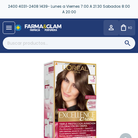
2400 4031-2408 1439- Lunes a Viernes 7:00 A 21:30 Sabados 8:00
A 20:00
close
menu
0
$