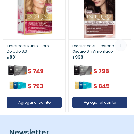
Tinte Excell Rubio Claro
Excellence 3u Castaño
Dorado 8.3
Oscuro Sin Amoníaco
881
939
$
$
$
749
$
798
$
793
$
845
Newsletter