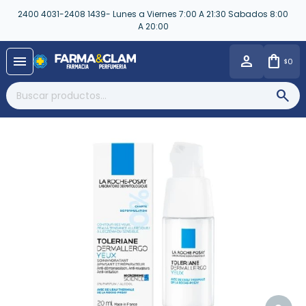
2400 4031-2408 1439- Lunes a Viernes 7:00 A 21:30 Sabados 8:00
A 20:00
close
menu
0
$