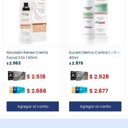
Novaskin Renew Crema
Eucerin Dermo Control Serum
Facial 3 En 1 60ml
40ml
2.963
2.975
$
$
$
2.518
$
2.528
$
2.666
$
2.677