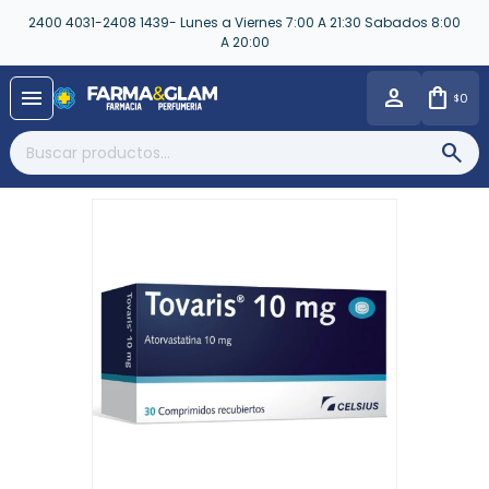
2400 4031-2408 1439- Lunes a Viernes 7:00 A 21:30 Sabados 8:00
A 20:00
close
menu
0
$