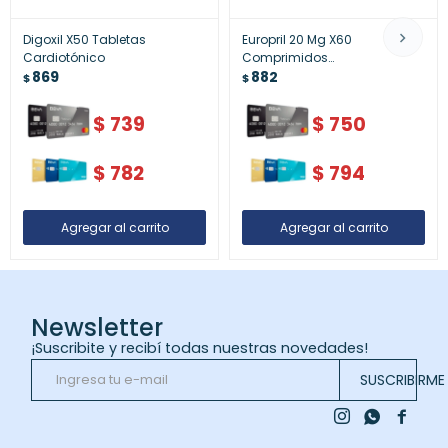
Digoxil X50 Tabletas
Europril 20 Mg X60
Cardiotónico
Comprimidos
869
Antihipertensivo
882
$
$
$
739
$
750
$
782
$
794
Newsletter
¡Suscribite y recibí todas nuestras novedades!
SUSCRIBIRME


