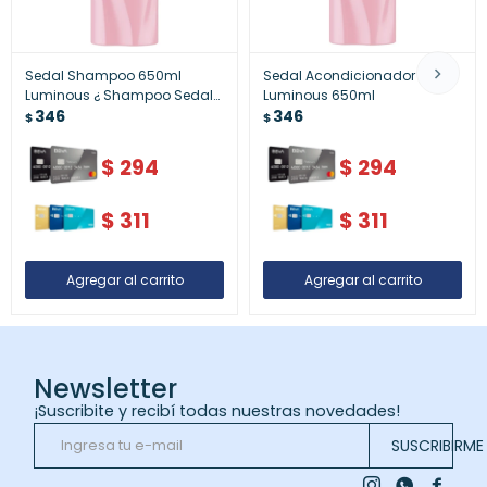
Sedal Shampoo 650ml
Sedal Acondicionador
Luminous ¿ Shampoo Sedal
Luminous 650ml
Luminous 650 Ml
346
346
$
$
$
294
$
294
$
311
$
311
Newsletter
¡Suscribite y recibí todas nuestras novedades!
SUSCRIBIRME


