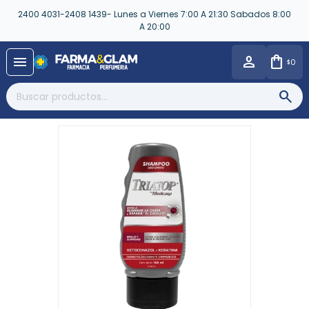
2400 4031-2408 1439- Lunes a Viernes 7:00 A 21:30 Sabados 8:00
A 20:00
close
menu
0
$