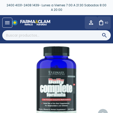
2400 4031-2408 1439- Lunes a Viernes 7:00 A 21:30 Sabados 8:00
A 20:00
close
menu
0
$