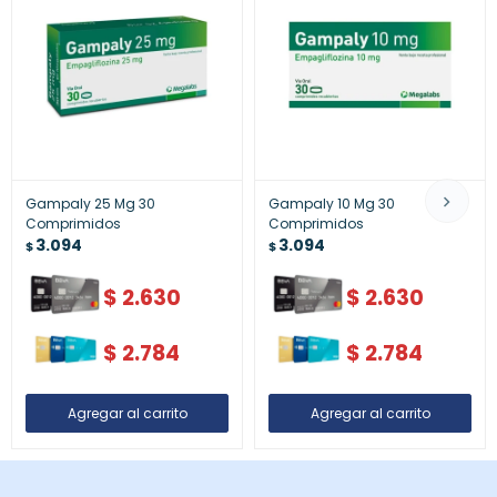
Gampaly 25 Mg 30
Gampaly 10 Mg 30
Comprimidos
Comprimidos
3.094
3.094
$
$
$
2.630
$
2.630
$
2.784
$
2.784