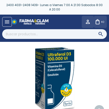
2400 4031-2408 1439- Lunes a Viernes 7:00 A 21:30 Sabados 8:00
A 20:00
close
menu
0
$