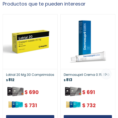
Productos que te pueden interesar
Lotrial 20 Mg 30 Comprimidos
Dermosupril Crema 0.1% 15 G
812
813
$
$
$
690
$
691
$
731
$
732