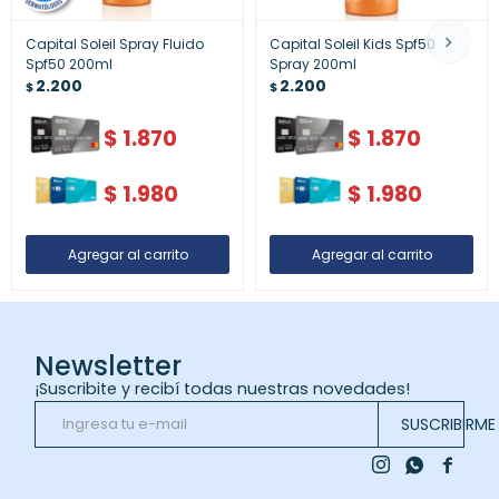
Capital Soleil Spray Fluido
Capital Soleil Kids Spf50
Spf50 200ml
Spray 200ml
2.200
2.200
$
$
$
1.870
$
1.870
$
1.980
$
1.980
Newsletter
¡Suscribite y recibí todas nuestras novedades!
SUSCRIBIRME


