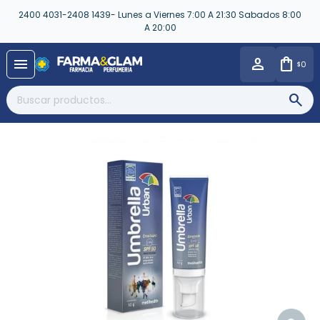
2400 4031-2408 1439- Lunes a Viernes 7:00 A 21:30 Sabados 8:00
A 20:00
close
menu
0
$