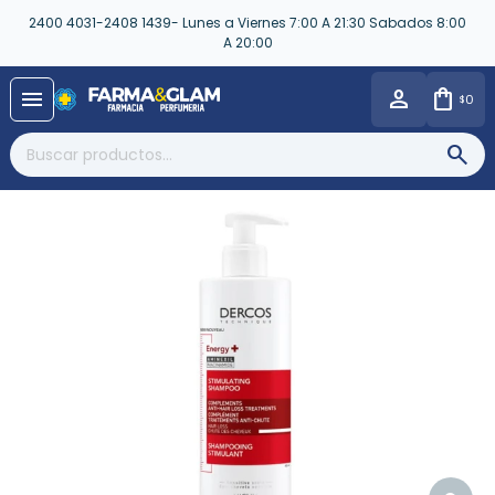
2400 4031-2408 1439- Lunes a Viernes 7:00 A 21:30 Sabados 8:00
A 20:00
close
menu
0
$