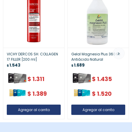
VICHY DERCOS SH. COLLAGEN
Gelal Magnesia Plus 360 Ml
17 FILLER [200 ml]
Antiácido Natural
1.543
1.689
$
$
$
1.311
$
1.435
$
1.389
$
1.520