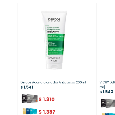
Dercos Acondicionador Anticaspa 200ml
VICHY DER
1.541
ml]
$
1.543
$
$
1.310
$
1.387