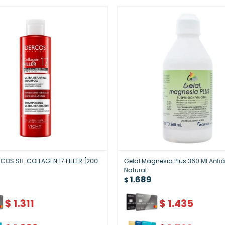
COS SH. COLLAGEN 17 FILLER [200
Gelal Magnesia Plus 360 Ml Anti
Natural
1.689
$
$
1.311
$
1.435