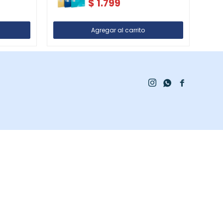
$
1.799


