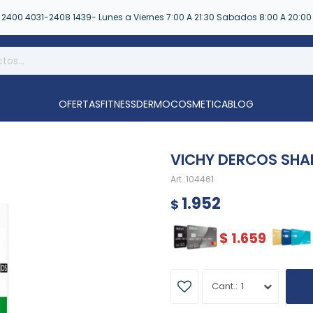
2400 4031-2408 1439- Lunes a Viernes 7:00 A 21:30 Sabados 8:00 A 20:00
OFERTAS
FITNESS
DERMOCOSMETICA
BLOG
VICHY DERCOS SH
104461
1.952
$
$
1.659
1