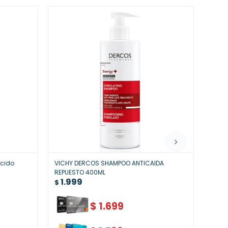
ácido
VICHY DERCOS SHAMPOO ANTICAIDA
Derc
REPUESTO 400ML
390m
1.999
2.
$
$
$
1.699