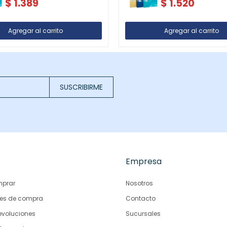
$
1.389
$
1.520
SUSCRIBIRME
Empresa
prar
Nosotros
es de compra
Contacto
evoluciones
Sucursales