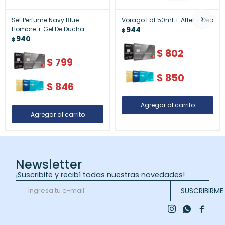
Set Perfume Navy Blue
Vorago Edt 50ml + After + Deo
Hombre + Gel De Ducha
944
$
Casap
940
$
$
802
$
799
$
850
$
846
Newsletter
¡Suscribite y recibí todas nuestras novedades!
SUSCRIBIRME


