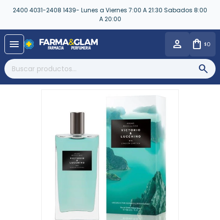
2400 4031-2408 1439- Lunes a Viernes 7:00 A 21:30 Sabados 8:00
A 20:00
close
menu
0
$