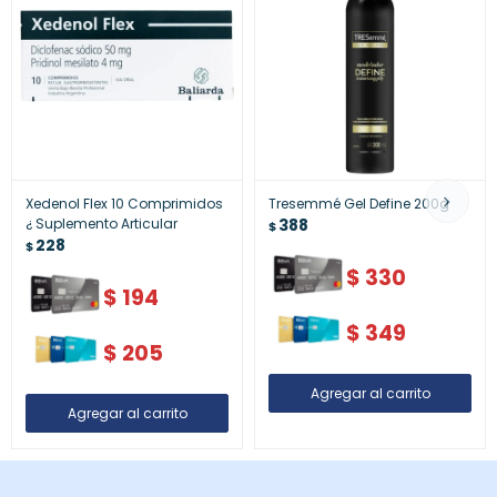
Xedenol Flex 10 Comprimidos
Tresemmé Gel Define 200g
¿ Suplemento Articular
388
$
228
$
$
330
$
194
$
349
$
205