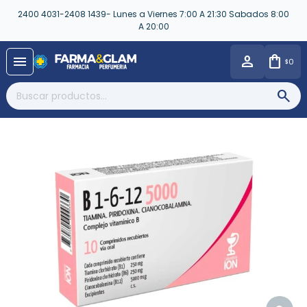
2400 4031-2408 1439- Lunes a Viernes 7:00 A 21:30 Sabados 8:00
A 20:00
close
menu
0
$