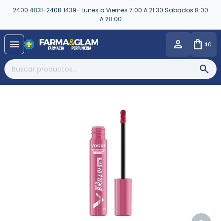
2400 4031-2408 1439- Lunes a Viernes 7:00 A 21:30 Sabados 8:00
A 20:00
close
menu
0
$