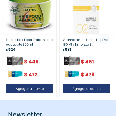
Fructis Hair Food Tratamiento
Vitamidermus Leche Líquida
Aguacate 350ml
180 Ml ¿ Limpieza E
524
Hidratación
531
$
$
$
445
$
451
$
472
$
478
Newsletter