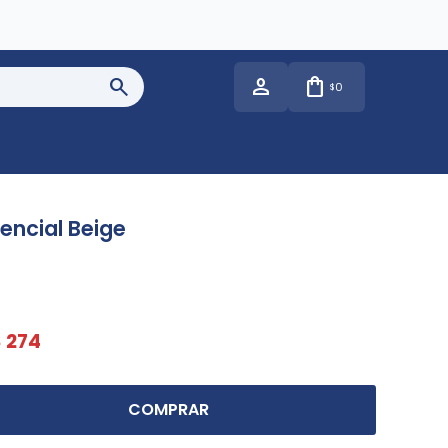
0
$
encial Beige
$
274
COMPRAR