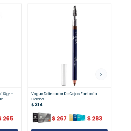
 110gr –
Vogue Delineador De Cejas Fantasía
Vogue
da
Caoba
Came
314
31
$
$
$
265
$
267
$
283