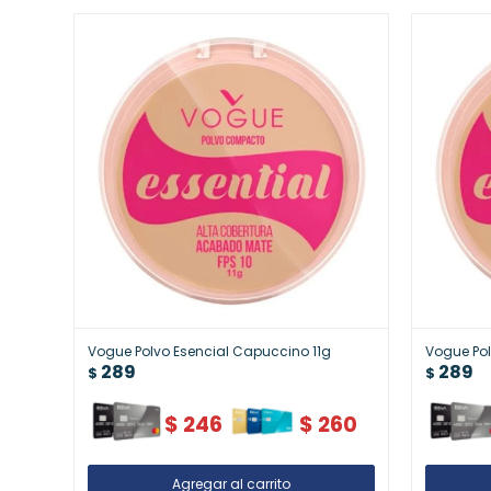
Vogue Polvo Esencial Capuccino 11g
Vogue Pol
289
289
$
$
$
246
$
260