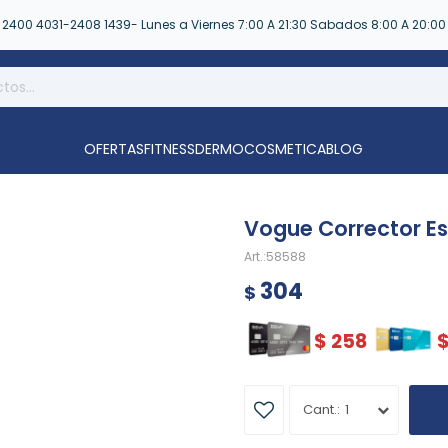
2400 4031-2408 1439- Lunes a Viernes 7:00 A 21:30 Sabados 8:00 A 20:00
OFERTAS
FITNESS
DERMOCOSMETICA
BLOG
Vogue Corrector Es
58588
304
$
$
258
1