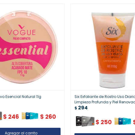
vo Esencial Natural 11g
Six Exfoliante de Rostro Uso Diario
Limpieza Profunda y Piel Renova
294
$
$
246
$
260
$
250