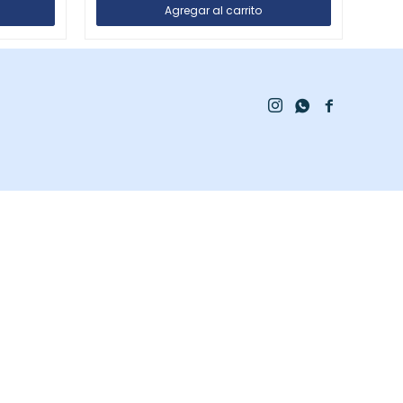


