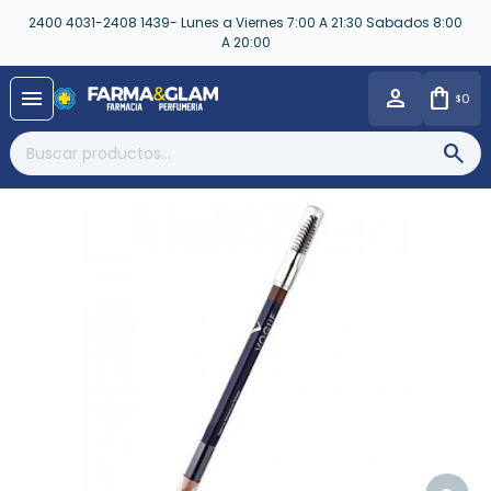
2400 4031-2408 1439- Lunes a Viernes 7:00 A 21:30 Sabados 8:00
A 20:00
close
menu
0
$