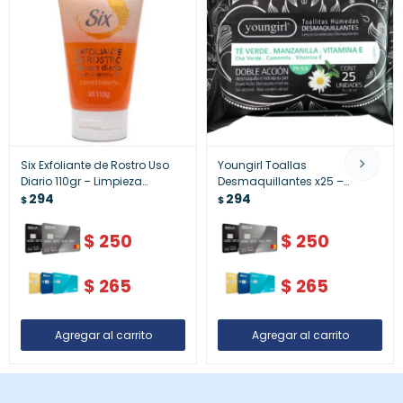
Six Exfoliante de Rostro Uso
Youngirl Toallas
Diario 110gr – Limpieza
Desmaquillantes x25 –
Profunda y Piel Renovada
294
Limpieza Facial Suave
294
$
$
$
250
$
250
$
265
$
265