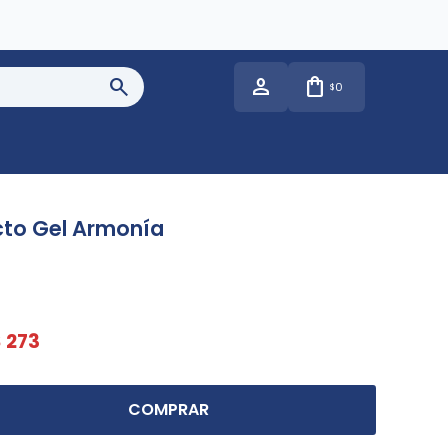
0
$
cto Gel Armonía
$
273
COMPRAR