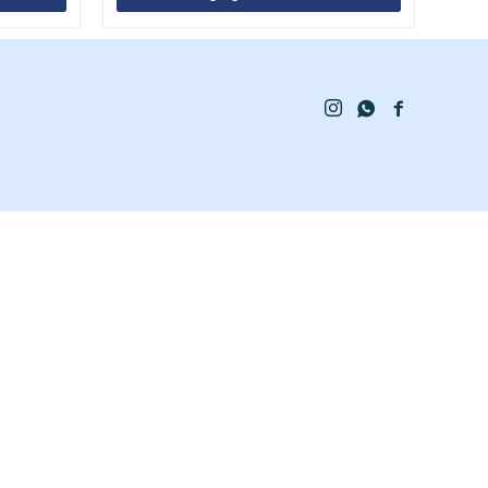


