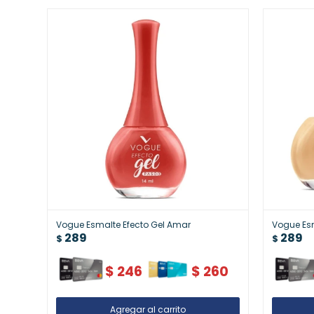
Vogue Esmalte Efecto Gel Amar
Vogue Esm
289
289
$
$
$
246
$
260