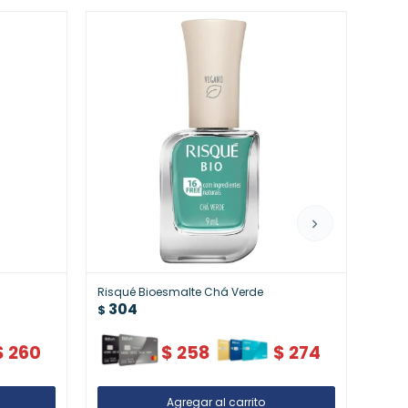
Risqué Bioesmalte Chá Verde
Risqu
304
30
$
$
$
260
$
258
$
274