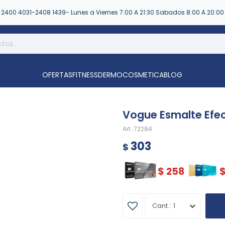
2400 4031-2408 1439- Lunes a Viernes 7:00 A 21:30 Sabados 8:00 A 20:00
OFERTAS
FITNESS
DERMOCOSMETICA
BLOG
Vogue Esmalte Efe
72284
303
$
$
258
1