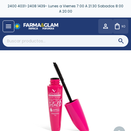
2400 4031-2408 1439- Lunes a Viernes 7:00 A 21:30 Sabados 8:00
A 20:00
close
menu
0
$