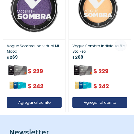
Vogue Sombra Individual Mi
Vogue Sombra Individual Te
Mood
Stalkeo
269
269
$
$
$
229
$
229
$
242
$
242
Newsletter