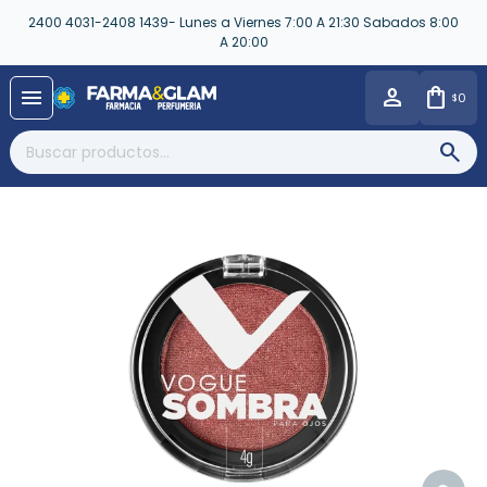
2400 4031-2408 1439- Lunes a Viernes 7:00 A 21:30 Sabados 8:00
A 20:00
close
menu
0
$