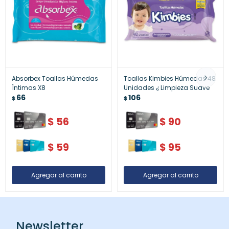
Absorbex Toallas Húmedas
Toallas Kimbies Húmedas 48
Íntimas X8
Unidades ¿ Limpieza Suave
66
106
$
$
$
56
$
90
$
59
$
95
Newsletter