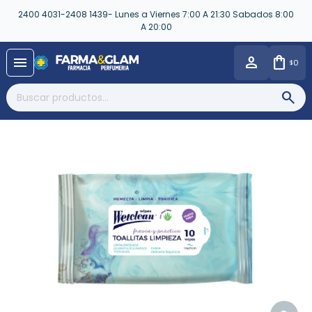
2400 4031-2408 1439- Lunes a Viernes 7:00 A 21:30 Sabados 8:00
A 20:00
close
menu
0
$