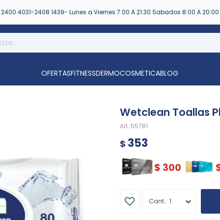
2400 4031-2408 1439- Lunes a Viernes 7:00 A 21:30 Sabados 8:00 A 20:00
OFERTAS
FITNESS
DERMOCOSMETICA
BLOG
Wetclean Toallas 
55781
353
$
$
300
1