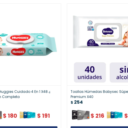
 Huggies Cuidado 4 En 1 X48 ¿
Toallas Húmedas Babysec Súpe
ón Completa
Premium X40
254
$
$
180
$
191
$
216