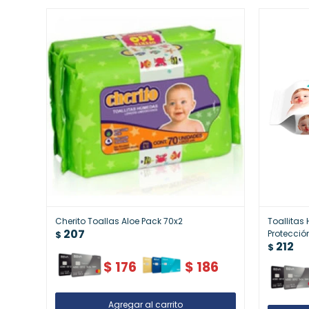
Cherito Toallas Aloe Pack 70x2
Toallitas
207
Protecci
$
212
$
$
176
$
186