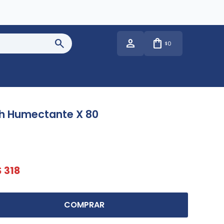
0
$
Ph Humectante X 80
$
318
COMPRAR