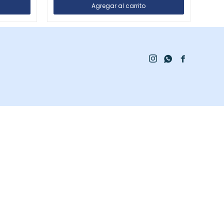


