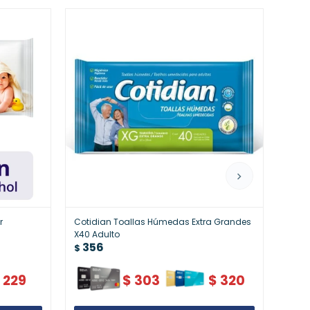
r
Cotidian Toallas Húmedas Extra Grandes
Toall
X40 Adulto
Higie
356
39
$
$
$
229
$
303
$
320