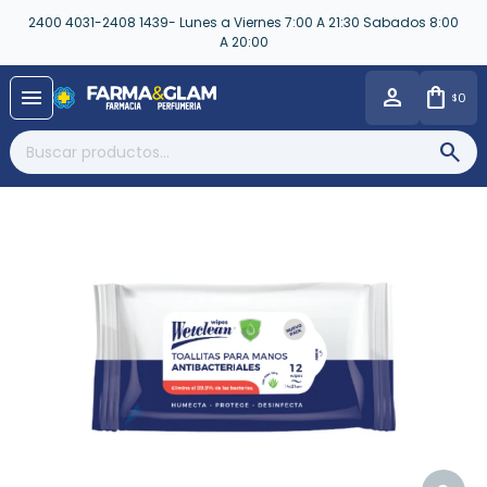
2400 4031-2408 1439- Lunes a Viernes 7:00 A 21:30 Sabados 8:00
A 20:00
close
menu
0
$