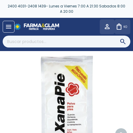
2400 4031-2408 1439- Lunes a Viernes 7:00 A 21:30 Sabados 8:00
A 20:00
close
menu
0
$