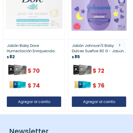
Jabón Baby Dove
Jabón Johnson'S Baby
Humectación Enriquecida
Dulces Sueños 80 G - Jabón
75g
82
Johnson¿S Baby Dulces
85
$
$
Sueños 80 G
$
70
$
72
$
74
$
76
Newsletter