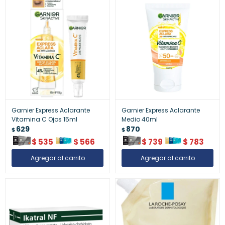
Garnier Express Aclarante
Garnier Express Aclarante
Vitamina C Ojos 15ml
Medio 40ml
629
870
$
$
$
535
$
566
$
739
$
783