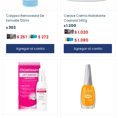
Calypso Removedor De
Cerave Crema Hidratante
Esmalte 120ml
Corporal 340g
1.200
$
302
$
$
1.020
$
257
$
272
$
1.080