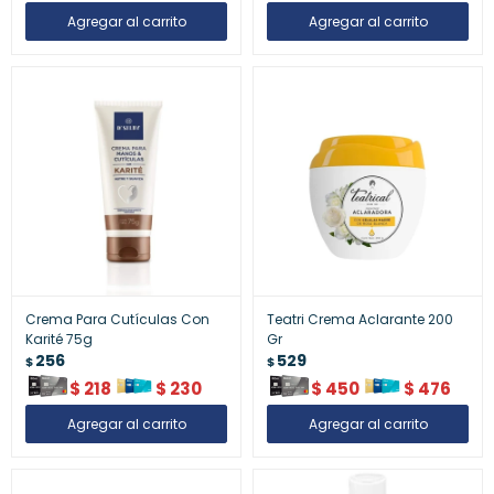
Crema Para Cutículas Con
Teatri Crema Aclarante 200
Karité 75g
Gr
256
529
$
$
$
218
$
230
$
450
$
476