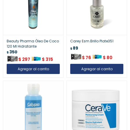
Beauty Pharma Óleo De Coco
Carey Esm.Brillo Plate351
120 Ml Hidratante
89
$
350
$
$
76
$
80
$
297
$
315