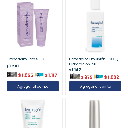
Cronoderm Fem 50 G
Dermaglos Emulsión 100 G ¿
Hidratación Piel
1.241
$
1.147
$
$
1.055
$
1.117
$
975
$
1.032