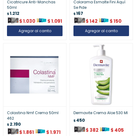
Cicatricure Anti-Manchas
Colorama Esmalte Fini Aquí
50ml
Se Pide
1.212
167
$
$
$
1.030
$
1.091
$
142
$
150
Colastina Nmf Crema 50ml
Dermavite Crema Aloe 530 Ml
462
450
$
2.190
$
$
382
$
405
$
1.861
$
1.971