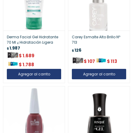
Derma Facial Gel Hidratante
Carey Esmalte Alto Brillo Nº
70 Ml ¿ Hidratación Ligera
713
1.987
$
126
$
$
1.689
$
107
$
113
$
1.788