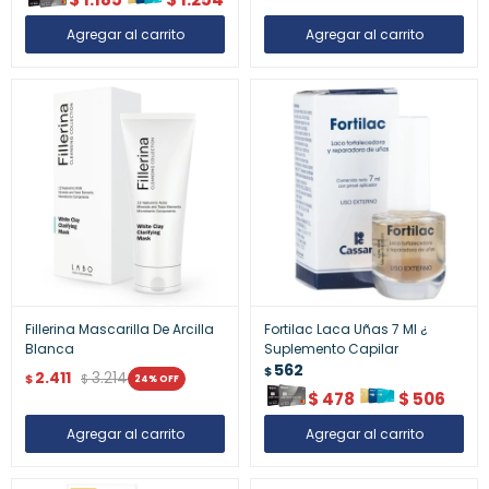
Fillerina Mascarilla De Arcilla
Fortilac Laca Uñas 7 Ml ¿
Blanca
Suplemento Capilar
562
$
2.411
3.214
$
$
24
$
478
$
506