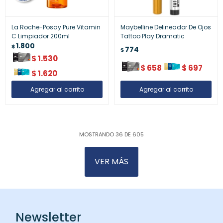
La Roche-Posay Pure Vitamin
Maybelline Delineador De Ojos
C Limpiador 200ml
Tattoo Play Dramatic
1.800
$
774
$
$
1.530
$
658
$
697
$
1.620
MOSTRANDO
36
DE
605
VER MÁS
Newsletter