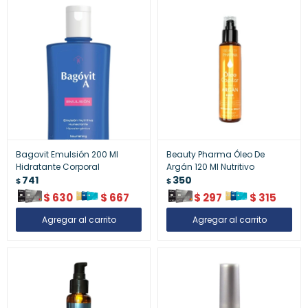
Bagovit Emulsión 200 Ml
Beauty Pharma Óleo De
Hidratante Corporal
Argán 120 Ml Nutritivo
741
350
$
$
$
630
$
667
$
297
$
315