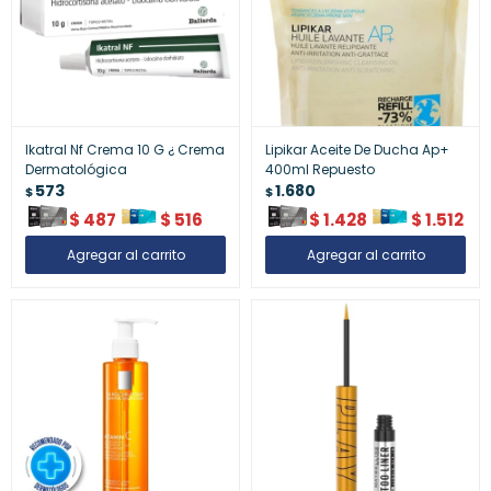
Ikatral Nf Crema 10 G ¿ Crema
Lipikar Aceite De Ducha Ap+
Dermatológica
400ml Repuesto
573
1.680
$
$
$
487
$
516
$
1.428
$
1.512