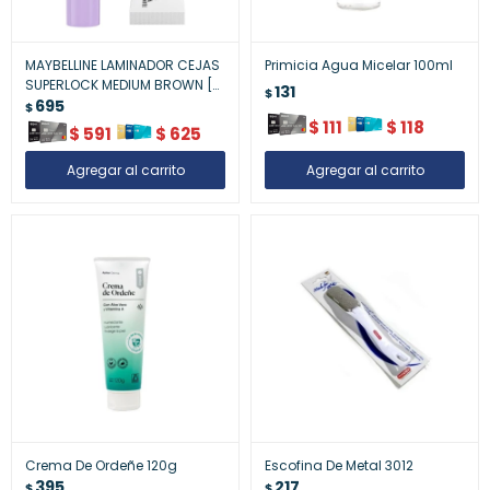
MAYBELLINE LAMINADOR CEJAS
Primicia Agua Micelar 100ml
SUPERLOCK MEDIUM BROWN [7
131
$
ml]
695
$
$
111
$
118
$
591
$
625
Crema De Ordeñe 120g
Escofina De Metal 3012
395
217
$
$