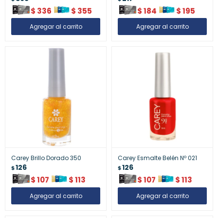
$
336
$
355
$
184
$
195
Carey Brillo Dorado 350
Carey Esmalte Belén Nº 021
126
126
$
$
$
107
$
113
$
107
$
113