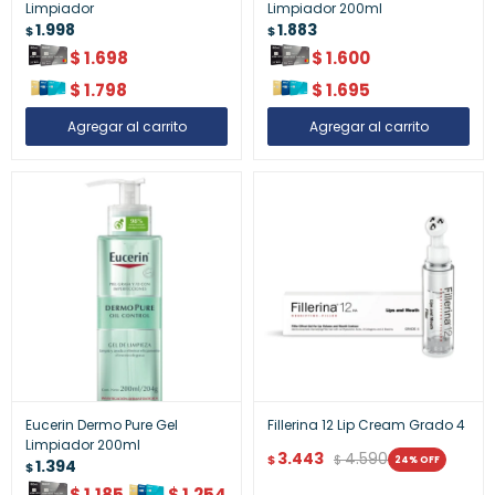
Limpiador
Limpiador 200ml
1.998
1.883
$
$
$
1.698
$
1.600
$
1.798
$
1.695
Eucerin Dermo Pure Gel
Fillerina 12 Lip Cream Grado 4
Limpiador 200ml
3.443
4.590
$
$
24
1.394
$
$
1.185
$
1.254