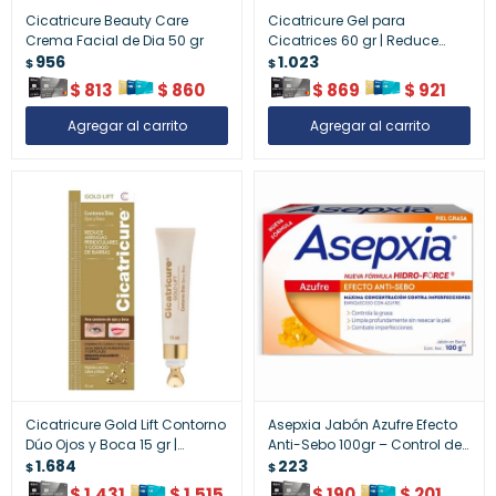
Cicatricure Beauty Care
Cicatricure Gel para
Crema Facial de Dia 50 gr
Cicatrices 60 gr | Reduce
956
Marcas y Mejora la Textura de
1.023
$
$
la Piel
$
813
$
860
$
869
$
921
Cicatricure Gold Lift Contorno
Asepxia Jabón Azufre Efecto
Dúo Ojos y Boca 15 gr |
Anti-Sebo 100gr – Control de
Reduce Líneas de Expresión y
1.684
Grasa y Acné
223
$
$
Rejuvenece la Mirada
$
1.431
$
1.515
$
190
$
201