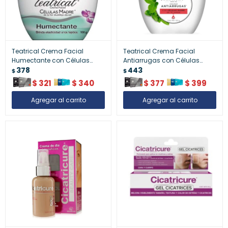
Teatrical Crema Facial
Teatrical Crema Facial
Humectante con Células
Antiarrugas con Células
Madre y Aguacate 100 gr |
378
Madre de Té Verde 100 gr |
443
$
$
Hidratación Profunda y
Rejuvenece y Suaviza la Piel
$
321
$
340
$
377
$
399
Nutrición Natural