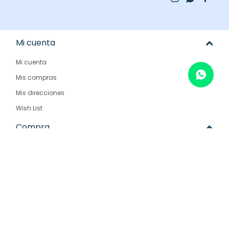
Mi cuenta
Mi cuenta
Mis compras
Mis direcciones
Wish List
Compra
Como comprar
Condiciones de compra
Envíos y devoluciones
Preguntas frecuentes
Empresa