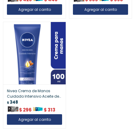
Nivea Crema de Manos
Cuidado Intensivo Aceite de
Almendras y Manteca de
348
$
Karité Piel Seca 100 ml –
$
296
$
313
Crema hidratante para
manos