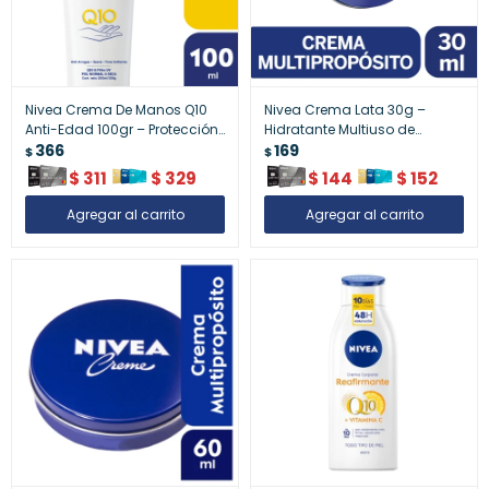
Nivea Crema De Manos Q10
Nivea Crema Lata 30g –
Anti-Edad 100gr – Protección
Hidratante Multiuso de
Y Rejuvenecimiento
366
Bolsillo
169
$
$
$
311
$
329
$
144
$
152