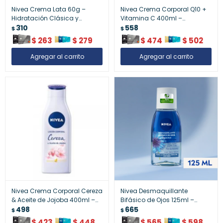
Nivea Crema Lata 60g –
Nivea Crema Corporal Q10 +
Hidratación Clásica y
Vitamina C 400ml –
Protección de la Piel
310
Reafirma y Revitaliza la Piel
558
$
$
$
263
$
279
$
474
$
502
Nivea Crema Corporal Cereza
Nivea Desmaquillante
& Aceite de Jojoba 400ml –
Bifásico de Ojos 125ml –
Aroma Frutal y Piel Suave
498
Limpieza Suave y Eficaz del
665
$
$
Maquillaje Waterproof
$
423
$
448
$
565
$
598