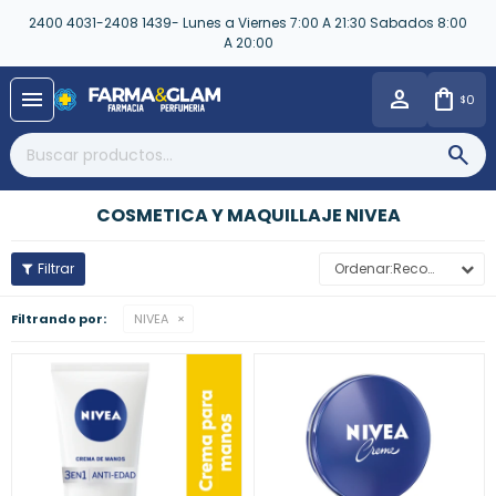
2400 4031-2408 1439- Lunes a Viernes 7:00 A 21:30 Sabados 8:00
A 20:00
close
menu
0
$
COSMETICA Y MAQUILLAJE NIVEA
Recomendados
Filtrando por:
NIVEA