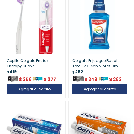
Cepillo Colgate Encías
Colgate Enjuague Bucal
Therapy Suave
Total 12 Clean Mint 250ml –
419
Protección Completa y
292
$
$
Frescura
$
356
$
377
$
248
$
263