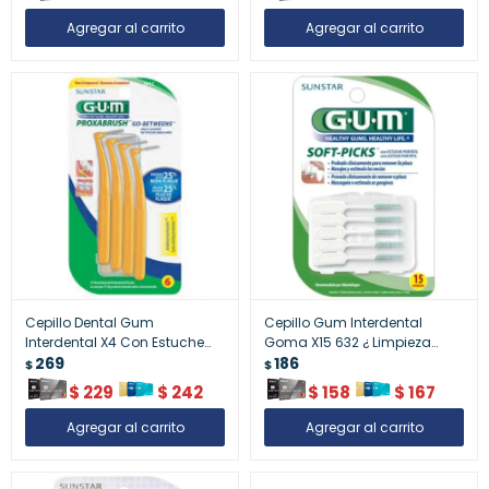
Cepillo Dental Gum
Cepillo Gum Interdental
Interdental X4 Con Estuche
Goma X15 632 ¿ Limpieza
3012
269
Suave
186
$
$
$
229
$
242
$
158
$
167