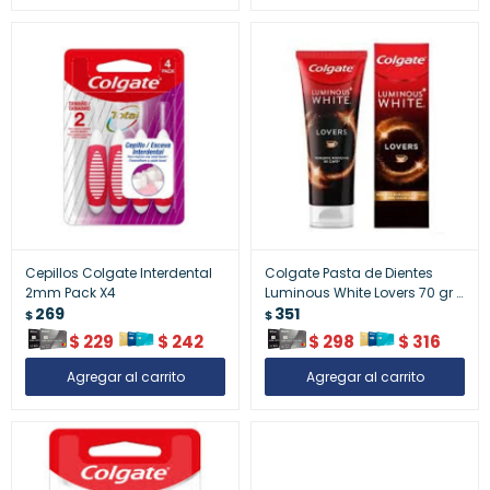
Cepillos Colgate Interdental
Colgate Pasta de Dientes
2mm Pack X4
Luminous White Lovers 70 gr |
269
Blanqueamiento Dental
351
$
$
Suave
$
229
$
242
$
298
$
316