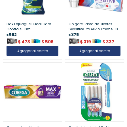
Plax Enjuague Bucal Odor
Colgate Pasta de Dientes
Control 500ml
Sensitive Pro Alivio Xtreme 110
562
gr | Protección Máxima
375
$
$
$
478
$
506
$
319
$
337