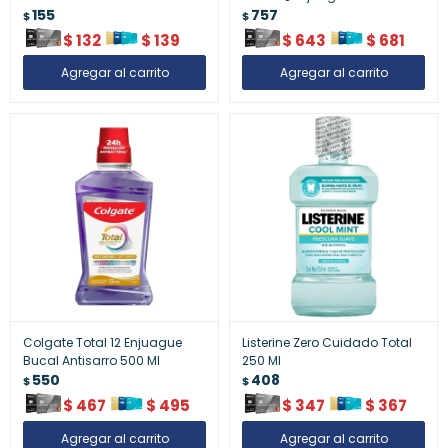
155
757
$
$
$
132
$
139
$
643
$
681
Colgate Total 12 Enjuague
Listerine Zero Cuidado Total
Bucal Antisarro 500 Ml
250 Ml
550
408
$
$
$
467
$
495
$
347
$
367