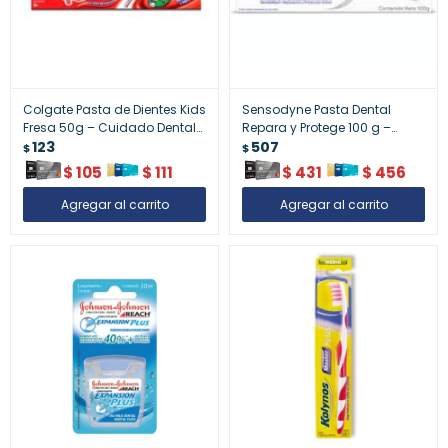
Colgate Pasta de Dientes Kids
Sensodyne Pasta Dental
Fresa 50g – Cuidado Dental
Repara y Protege 100 g –
Infantil
123
Alivio de Sensibilidad y
507
$
$
Reparación del Esmalte
$
105
$
111
$
431
$
456