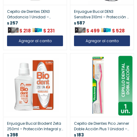
Cepillo de Dientes DEN3
Enjuague Bucal DEN3
Ortodoncia 1 Unidad –
Sensitive 310ml – Protección y
Limpieza Precisa para
257
Cuidado para Encías
587
$
$
Brackets
Sensibles
$
218
$
231
$
499
$
528
Enjuague Bucal Biodent Zeta
Cepillo de Dientes Pico Jenner
250ml – Protección Integral y
Doble Acción Plus 1 Unidad –
Frescura
398
Higiene Completa
183
$
$