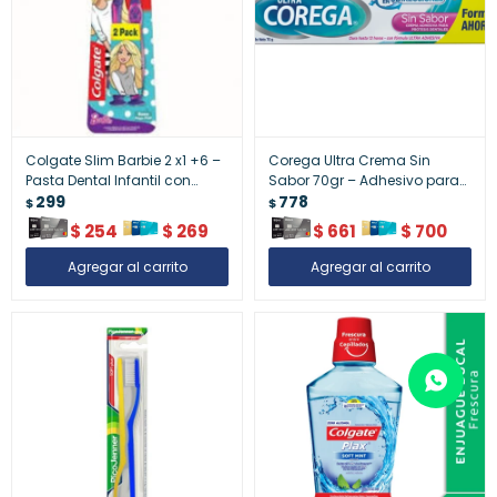
Colgate Slim Barbie 2 x1 +6 –
Corega Ultra Crema Sin
Pasta Dental Infantil con
Sabor 70gr – Adhesivo para
Cepillo
299
Prótesis Dentales
778
$
$
$
254
$
269
$
661
$
700