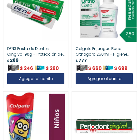
DEN3 Pasta de Dientes
Colgate Enjuague Bucal
Gingival 90g – Protección de
Orthogard 250ml – Higiene
Encías y Salud Bucal
289
Bucal Completa
777
$
$
$
246
$
260
$
660
$
699