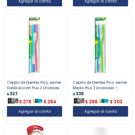
Cepillo de Dientes Pico Jenner
Cepillo de Dientes Pico Jenner
Doble Acción Plus 2 Unidades
Medio Plus 2 Unidades –
– Cepillo dental
327
Cepillo dental
336
$
$
$
278
$
294
$
286
$
302