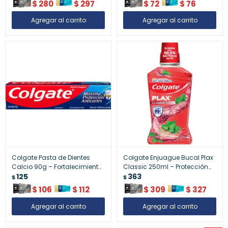
$
280
$
297
$
72
$
76
Colgate Pasta de Dientes
Colgate Enjuague Bucal Plax
Calcio 90g – Fortalecimiento
Classic 250ml – Protección
de Dientes
125
Completa de Encías
363
$
$
$
106
$
112
$
309
$
327