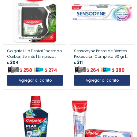
Colgate Hilo Dental Encerado
Sensodyne Pasta de Dientes
Carbon 25 mts | Limpieza
Protección Completa 90 gr |
Interdental Efectiva
304
Cuidado Integral Dental
311
$
$
$
258
$
274
$
264
$
280