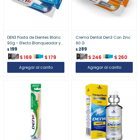
DEN3 Pasta de Dientes Blanc
Crema Dental Den3 Con Zinc
90g – Efecto Blanqueador y
90 G
Frescura
199
289
$
$
$
169
$
179
$
246
$
260