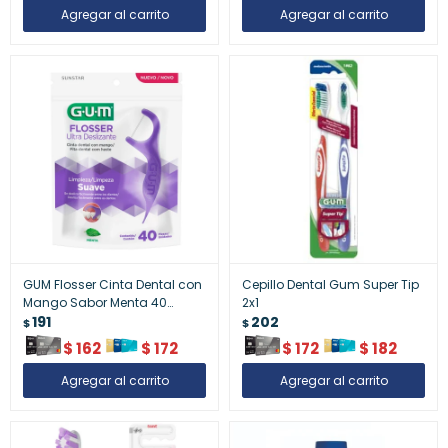
GUM Flosser Cinta Dental con
Cepillo Dental Gum Super Tip
Mango Sabor Menta 40
2x1
Unidades – Higiene
191
202
$
$
Interdental Fácil
$
162
$
172
$
172
$
182