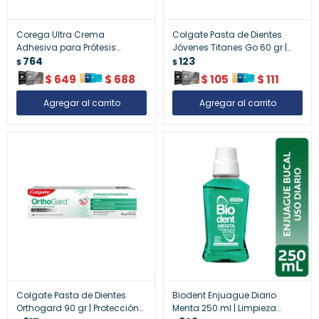
Corega Ultra Crema
Colgate Pasta de Dientes
Adhesiva para Prótesis
Jóvenes Titanes Go 60 gr |
Dentales Menta 70 gr |
764
Diversión y Protección Dental
123
$
$
Fijación y Comodidad
$
649
$
688
$
105
$
111
Colgate Pasta de Dientes
Biodent Enjuague Diario
Orthogard 90 gr | Protección
Menta 250 ml | Limpieza