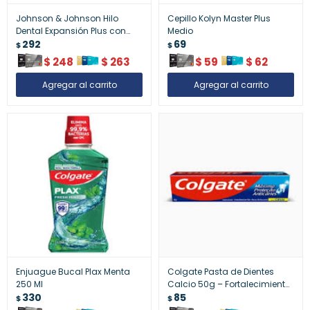
Johnson & Johnson Hilo
Cepillo Kolyn Master Plus
Dental Expansión Plus con
Medio
Cera 50 m – Higiene Oral
292
69
$
$
Efectiva
$
248
$
263
$
59
$
62
Enjuague Bucal Plax Menta
Colgate Pasta de Dientes
250 Ml
Calcio 50g – Fortalecimiento
330
Dental Concentrado
85
$
$