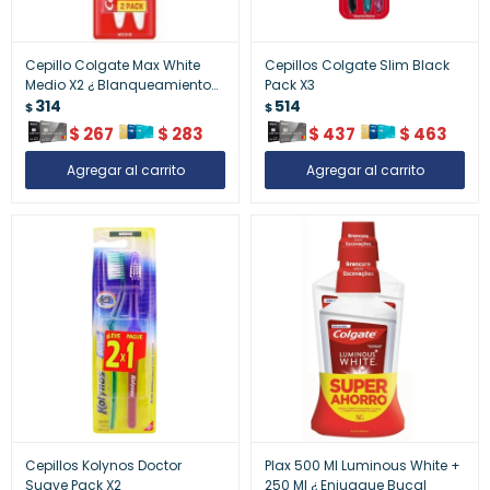
Cepillo Colgate Max White
Cepillos Colgate Slim Black
Medio X2 ¿ Blanqueamiento
Pack X3
Dental
314
514
$
$
$
267
$
283
$
437
$
463
Cepillos Kolynos Doctor
Plax 500 Ml Luminous White +
Suave Pack X2
250 Ml ¿ Enjuague Bucal