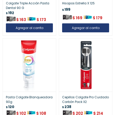
Colgate Triple Acción Pasta
Hisopos Estrella X 125
Dental 90 G
199
$
192
$
$
169
$
179
$
163
$
173
Pasta Colgate Blanqueadora
Cepillos Colgate Pro Cuidado
90g
Carbón Pack X2
120
238
$
$
$
102
$
108
$
202
$
214