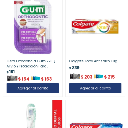
Cera Ortodoncia Gum 723 ¿
Colgate Total Antisarro 131g
Alivio Y Protección Para
239
$
Brackets
181
$
$
203
$
215
$
154
$
163