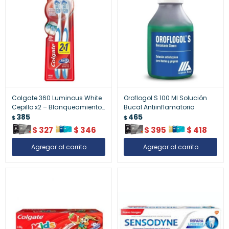
Colgate 360 Luminous White
Oroflogol S 100 Ml Solución
Cepillo x2 – Blanqueamiento
Bucal Antiinflamatoria
Dental
385
465
$
$
$
327
$
346
$
395
$
418