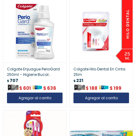
Colgate Enjuague PerioGard
Colgate Hilo Dental En Cinta
250ml – Higiene Bucal
25m
Especializada
707
221
$
$
$
601
$
636
$
188
$
199