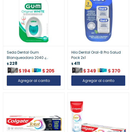
Seda Dental Gum
Hilo Dental Oral-B Pro Salud
Blanqueadora 2040 ¿
Pack 2x1
Sonrisa Brillante
228
411
$
$
$
194
$
205
$
349
$
370