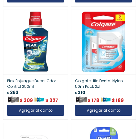
Plax Enjuague Bucal Odor
Colgate Hilo Dental Nylon
Control 250ml
50m Pack 2x1
363
210
$
$
$
309
$
327
$
178
$
189