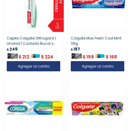
Cepillo Colgate Orthogard 1
Colgate Max Fresh Cool Mint
Unidad | Cuidado Bucal y
119g
Protección de Encías
249
187
$
$
$
212
$
224
$
159
$
168