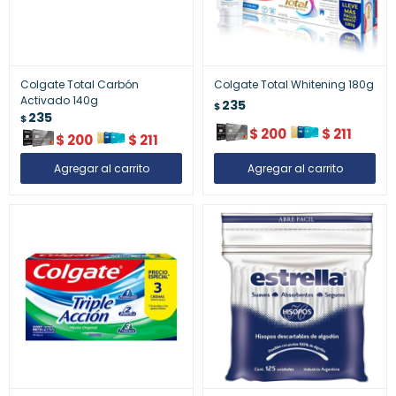
Colgate Total Carbón
Colgate Total Whitening 180g
Activado 140g
235
$
235
$
$
200
$
211
$
200
$
211