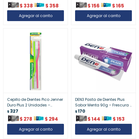
$
338
$
358
$
156
$
165
Cepillo de Dientes Pico Jenner
DEN3 Pasta de Dientes Plus
Duro Plus 2 Unidades –
Sabor Menta 90g – Frescura y
Limpieza Profunda y Encías
327
Cuidado Completo
170
$
$
Saludables
$
278
$
294
$
144
$
153