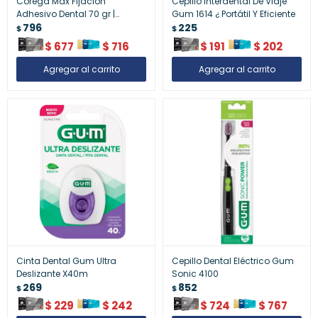
Corega Max Fijación
Cepillo Interdental De Viaje
Adhesivo Dental 70 gr |
Gum 1614 ¿ Portátil Y Eficiente
Seguridad para Prótesis
796
225
$
$
Dentales
$
677
$
716
$
191
$
202
Cinta Dental Gum Ultra
Cepillo Dental Eléctrico Gum
Deslizante X40m
Sonic 4100
269
852
$
$
$
229
$
242
$
724
$
767