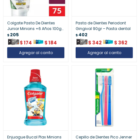
Colgate Pasta De Dientes
Pasta de Dientes Periodont
Junior Minions +6 Años 100gr
Gingival 90gr – Pasta dental
– Pasta Dental Infantil
205
402
$
$
$
174
$
184
$
342
$
362
Enjuague Bucal Plax Minions
Cepillo de Dientes Pico Jenner