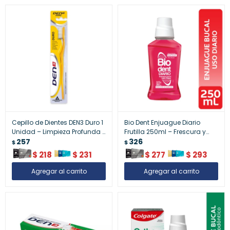
Cepillo de Dientes DEN3 Duro 1
Bio Dent Enjuague Diario
Unidad – Limpieza Profunda y
Frutilla 250ml – Frescura y
Efectiva
257
Protección Diaria
326
$
$
$
218
$
231
$
277
$
293