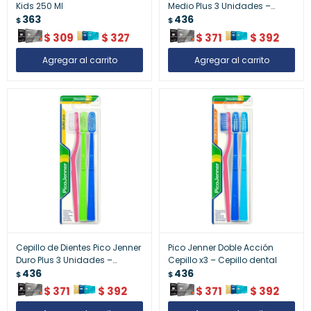
Kids 250 Ml
Medio Plus 3 Unidades –
363
Cepillo dental
436
$
$
$
309
$
327
$
371
$
392
Cepillo de Dientes Pico Jenner
Pico Jenner Doble Acción
Duro Plus 3 Unidades –
Cepillo x3 – Cepillo dental
Cepillo dental
436
436
$
$
$
371
$
392
$
371
$
392