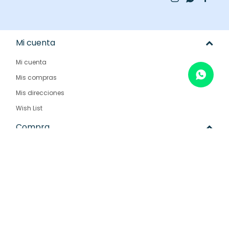
Mi cuenta
Mi cuenta
Mis compras
Mis direcciones
Wish List
Compra
Como comprar
Condiciones de compra
Envíos y devoluciones
Preguntas frecuentes
Empresa