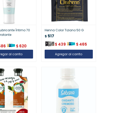
Lubricante Íntimo 70
Henna Color Tiziano 50 G
dratante
517
$
$
439
$
465
586
$
620