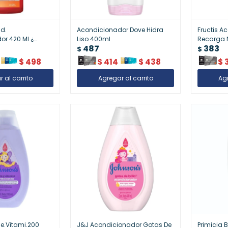
d.
Acondicionador Dove Hidra
Fructis A
or 420 Ml ¿
Liso 400ml
Recarga N
487
383
$
$
$
498
$
414
$
438
$
e.Vitami.200
J&J Acondicionador Gotas De
Primicia