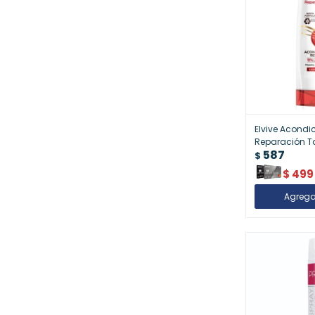
Elvive Acondi
Reparación To
587
$
$
499