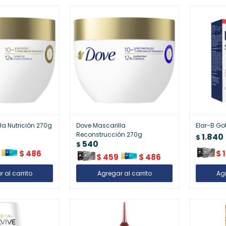
la Nutrición 270g
Dove Mascarilla
Elar-B Go
Reconstrucción 270g
1.840
$
540
$
$
486
$
$
459
$
486