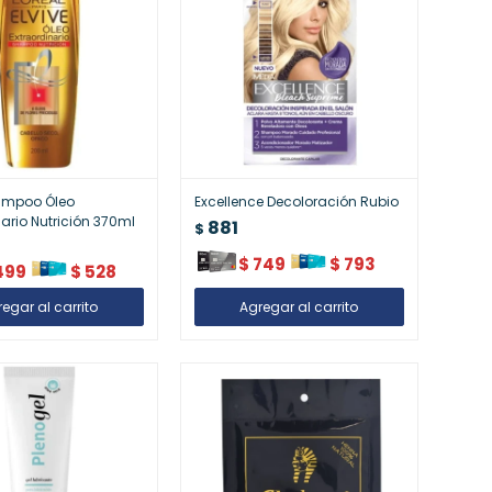
hampoo Óleo
Excellence Decoloración Rubio
nario Nutrición 370ml
881
$
$
749
$
793
499
$
528