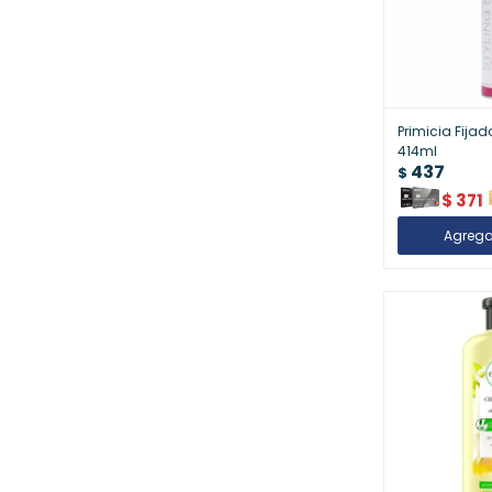
Primicia Fijad
414ml
437
$
$
371