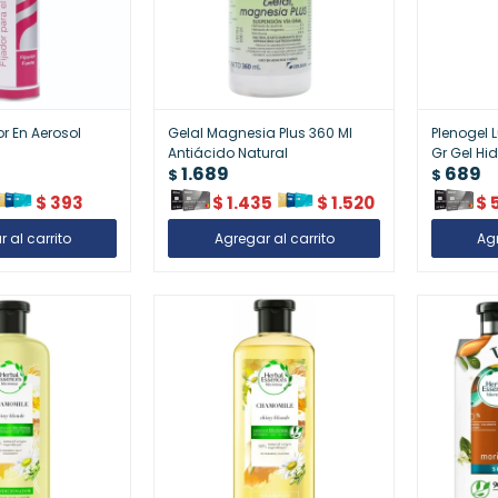
or En Aerosol
Gelal Magnesia Plus 360 Ml
Plenogel 
Antiácido Natural
Gr Gel Hi
1.689
689
$
$
$
393
$
1.435
$
1.520
$