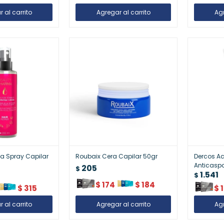
a Spray Capilar
Roubaix Cera Capilar 50gr
Dercos A
Anticasp
205
$
1.541
$
$
174
$
184
$
315
$