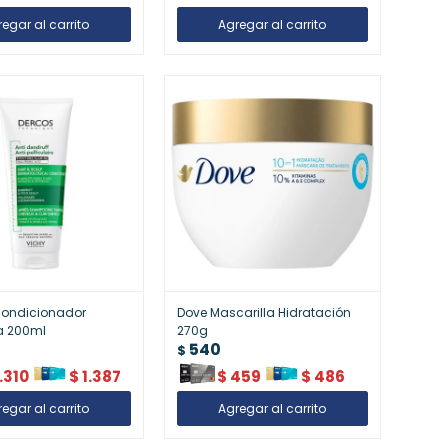
condicionador
Dove Mascarilla Hidratación
a 200ml
270g
540
$
1.310
$
1.387
$
459
$
486