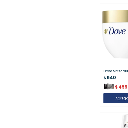
Dove Mascaril
540
$
$
459