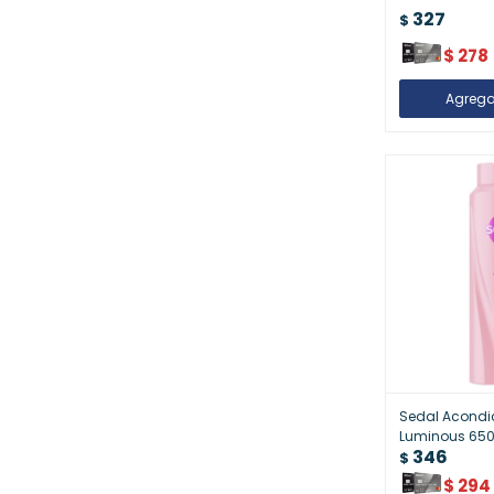
327
$
$
278
Sedal Acondi
Luminous 65
346
$
$
294