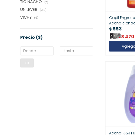
TIO NACHO
(2)
UNILEVER
(318)
VICHY
Capil Engrosa
(6)
Acondicionad
553
Cabello Fino
$
$
470
Precio
($)
OK
Acondi.J&J Fu