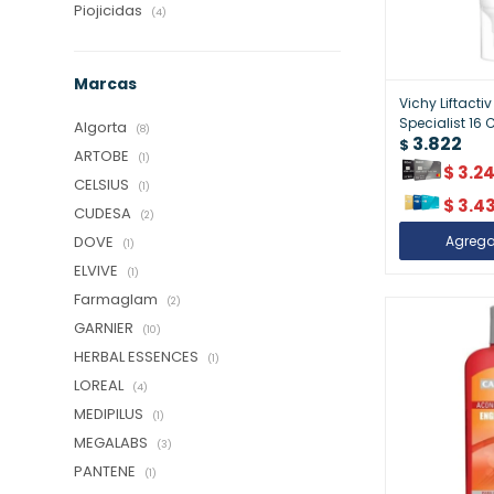
Piojicidas
(4)
Marcas
Vichy Liftacti
Specialist 16 
Algorta
(8)
3.822
$
ARTOBE
(1)
$
3.2
CELSIUS
(1)
$
3.4
CUDESA
(2)
DOVE
(1)
ELVIVE
(1)
Farmaglam
(2)
GARNIER
(10)
HERBAL ESSENCES
(1)
LOREAL
(4)
MEDIPILUS
(1)
MEGALABS
(3)
PANTENE
(1)