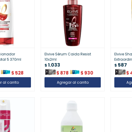
cionador
Elvive Sérum Caida Resist
Elvive S
tal 5 370ml
10x2ml
Extraordi
1.033
587
$
$
$
528
$
878
$
930
$