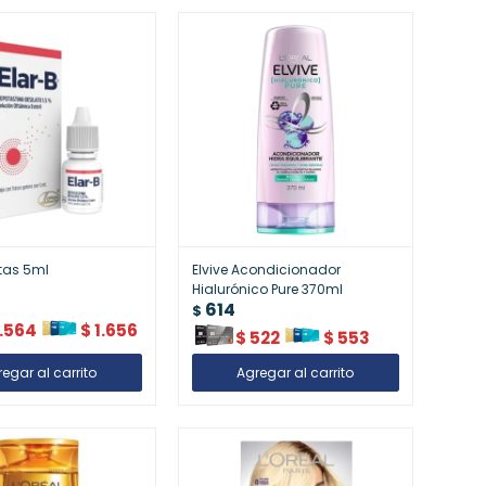
tas 5ml
Elvive Acondicionador
Hialurónico Pure 370ml
614
$
1.564
$
1.656
$
522
$
553