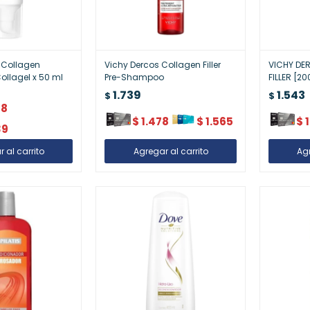
v Collagen
Vichy Dercos Collagen Filler
VICHY DE
Collagel x 50 ml
Pre-Shampoo
FILLER [20
1.739
1.543
$
$
48
$
1.478
$
1.565
$
1
39