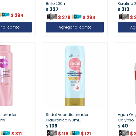
Brillo 200ml
Keratina 
327
313
$
$
$
294
$
278
$
294
$
cionador
Sedal Acondicionador
Agua Oxi
0ml
Hialurónico 190ml
Calypso
135
40
¿Hidratación Profunda
$
$
$
311
$
115
$
121
$