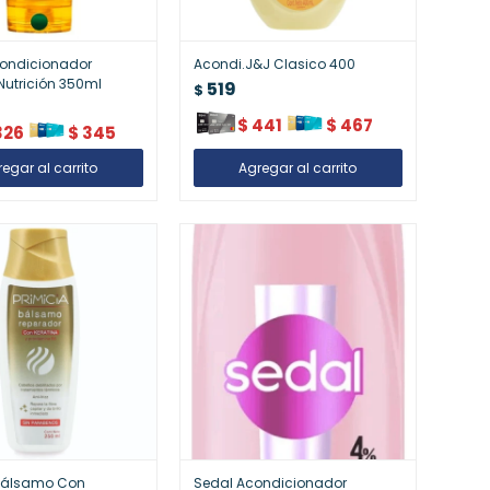
condicionador
Acondi.J&J Clasico 400
utrición 350ml
519
$
$
441
$
467
326
$
345
 Bálsamo Con
Sedal Acondicionador