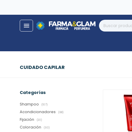
close
store
menu
local_shipping
help
phone_enabled
CUIDADO CAPILAR
Categorías
Shampoo
(107)
Acondicionadores
(68)
Fijación
(20)
Coloración
(93)