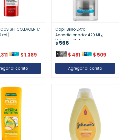
RCOS SH. COLLAGEN 17
Capil Brillo Extra
0 ml]
Acondicionador 420 Ml ¿
Nutrición Cabello
566
$
.311
$
1.389
$
481
$
509