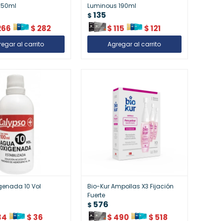
250ml
Luminous 190ml
135
$
266
$
282
$
115
$
121
genada 10 Vol
Bio-Kur Ampollas X3 Fijación
Fuerte
576
$
34
$
36
$
490
$
518