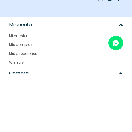
Mi cuenta
Mi cuenta
Mis compras
Mis direcciones
Wish List
Compra
Como comprar
Condiciones de compra
Envíos y devoluciones
Preguntas frecuentes
Empresa