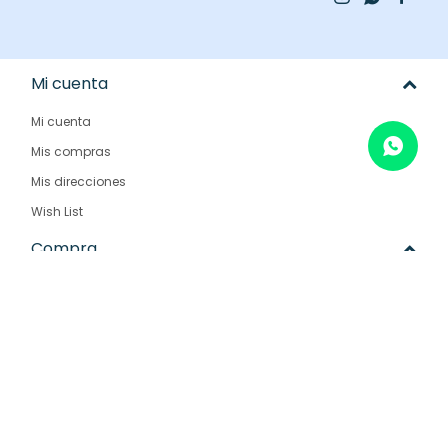
Mi cuenta
Mi cuenta
Mis compras
Mis direcciones
Wish List
Compra
Como comprar
Condiciones de compra
Envíos y devoluciones
Preguntas frecuentes
Empresa