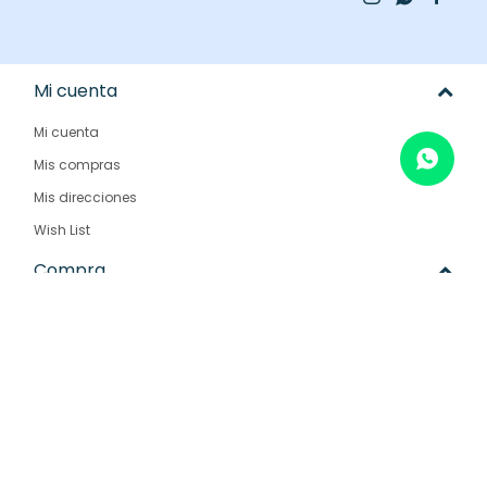
Mi cuenta
Mi cuenta
Mis compras
Mis direcciones
Wish List
Compra
Como comprar
Condiciones de compra
Envíos y devoluciones
Preguntas frecuentes
Empresa