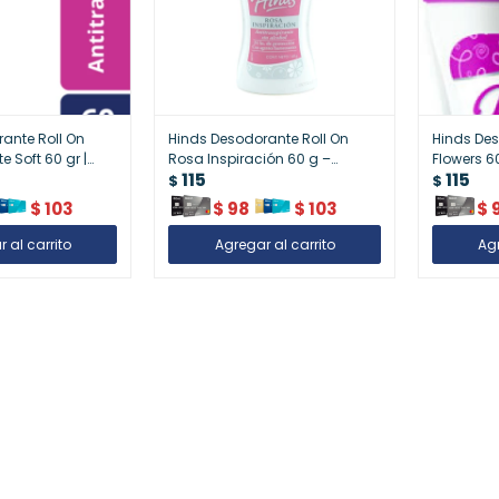
ante Roll On
Hinds Desodorante Roll On
Hinds Des
e Soft 60 gr |
Rosa Inspiración 60 g –
Flowers 60
115
115
otección Todo el
Protección y Frescura
$
$
Duradera
$
103
$
98
$
103
$