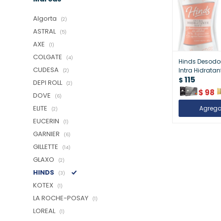
Algorta
(2)
ASTRAL
(5)
AXE
(1)
COLGATE
(4)
Hinds Desodor
CUDESA
Intra Hidratant
(2)
115
Suavidad y Pr
$
DEPI ROLL
(2)
Día
$
98
DOVE
(6)
ELITE
(2)
EUCERIN
(1)
GARNIER
(6)
GILLETTE
(14)
GLAXO
(2)
HINDS
(3)
KOTEX
(1)
LA ROCHE-POSAY
(1)
LOREAL
(1)