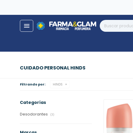
close
store
menu
local_shipping
help
phone_enabled
CUIDADO PERSONAL HINDS
Filtrando por:
HINDS
Categorías
Desodorantes
(3)
Marcas