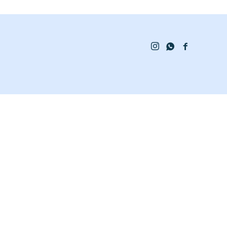


