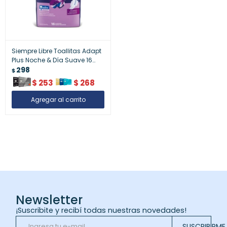
Siempre Libre Toallitas Adapt
Plus Noche & Día Suave 16
Unidades | Higiene Femenina
298
$
Diario y Nocturno
$
253
$
268
Newsletter
¡Suscribite y recibí todas nuestras novedades!
SUSCRIBIRME