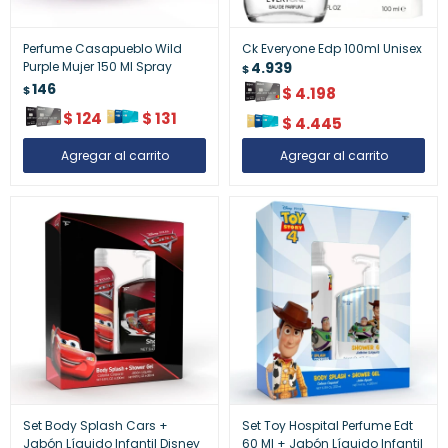
Perfume Casapueblo Wild
Ck Everyone Edp 100ml Unisex
Purple Mujer 150 Ml Spray
4.939
$
146
$
$
4.198
$
124
$
131
$
4.445
Set Body Splash Cars +
Set Toy Hospital Perfume Edt
Jabón Líquido Infantil Disney
60 Ml + Jabón Líquido Infantil