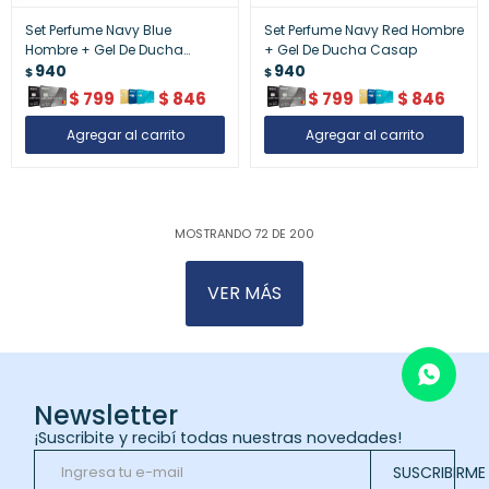
Set Perfume Navy Blue
Set Perfume Navy Red Hombre
Hombre + Gel De Ducha
+ Gel De Ducha Casap
Casap
940
940
$
$
$
799
$
846
$
799
$
846
MOSTRANDO
72
DE
200
VER MÁS
Newsletter
¡Suscribite y recibí todas nuestras novedades!
SUSCRIBIRME