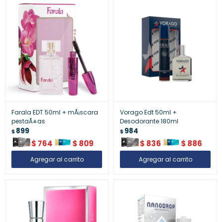
Farala EDT 50ml + mÃ¡scara
Vorago Edt 50ml +
pestaÃ±as
Desodorante 180ml
899
984
$
$
$
764
$
809
$
836
$
886