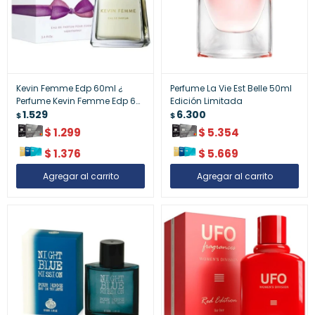
Kevin Femme Edp 60ml ¿
Perfume La Vie Est Belle 50ml
Perfume Kevin Femme Edp 60
Edición Limitada
Ml
1.529
6.300
$
$
$
1.299
$
5.354
$
1.376
$
5.669