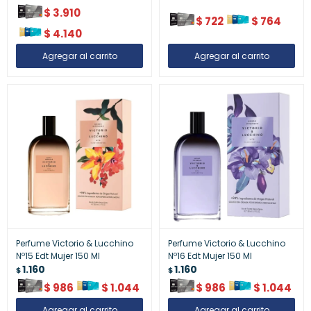
$
3.910
$
722
$
764
$
4.140
Perfume Victorio & Lucchino
Perfume Victorio & Lucchino
Nº15 Edt Mujer 150 Ml
Nº16 Edt Mujer 150 Ml
1.160
1.160
$
$
$
986
$
1.044
$
986
$
1.044