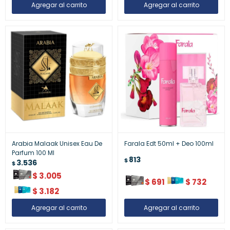
Arabia Malaak Unisex Eau De
Farala Edt 50ml + Deo 100ml
Parfum 100 Ml
813
$
3.536
$
$
3.005
$
691
$
732
$
3.182