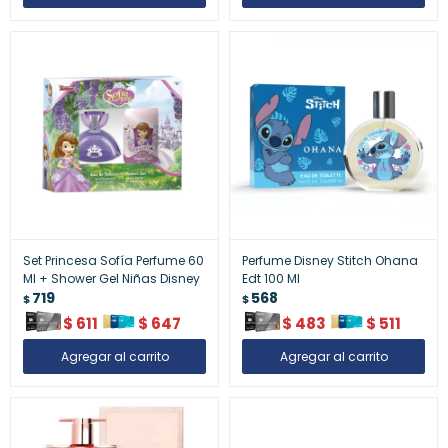
Set Princesa Sofía Perfume 60
Perfume Disney Stitch Ohana
Ml + Shower Gel Niñas Disney
Edt 100 Ml
719
568
$
$
$
611
$
647
$
483
$
511