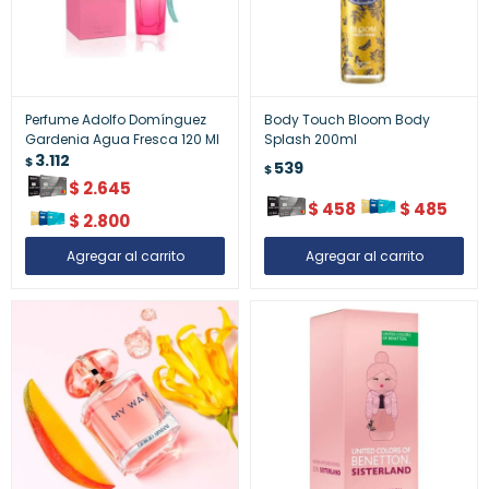
Perfume Adolfo Domínguez
Body Touch Bloom Body
Gardenia Agua Fresca 120 Ml
Splash 200ml
3.112
$
539
$
$
2.645
$
458
$
485
$
2.800