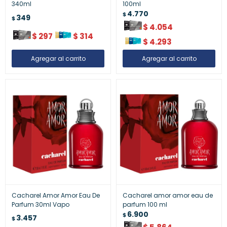
340ml
100ml
4.770
$
349
$
$
4.054
$
297
$
314
$
4.293
Cacharel Amor Amor Eau De
Cacharel amor amor eau de
Parfum 30ml Vapo
parfum 100 ml
6.900
$
3.457
$