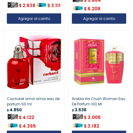
$
5.864
$
2.938
$
3.111
$
6.209
Cacharel amor amor eau de
Arabia Ha Crush Woman Eau
parfum 50 ml
De Parfum 100 Ml
4.850
3.536
$
$
$
4.122
$
3.005
$
4.365
$
3.182