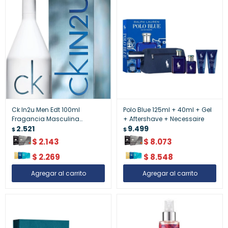
Ck In2u Men Edt 100ml
Polo Blue 125ml + 40ml + Gel
Fragancia Masculina
+ Aftershave + Necessaire
Moderna - Ck In2u Men Edt
2.521
9.499
$
$
100ml ¿ Fragancia Masculina
$
2.143
$
8.073
Moderna
$
2.269
$
8.548