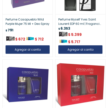
Perfume Casapueblo Wild
Perfume Myself Yves Saint
Purple Mujer 75 Ml + Deo Spray
Laurent EDP 60 ml | Fragancia
Femenina de Lujo
6.353
$
791
$
$
5.399
$
672
$
712
$
5.717