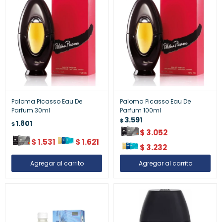
Paloma Picasso Eau De
Paloma Picasso Eau De
Parfum 30ml
Parfum 100ml
3.591
$
1.801
$
$
3.052
$
1.531
$
1.621
$
3.232