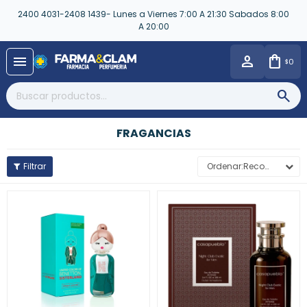
2400 4031-2408 1439- Lunes a Viernes 7:00 A 21:30 Sabados 8:00
A 20:00
close
menu
0
$
FRAGANCIAS
Recomendados