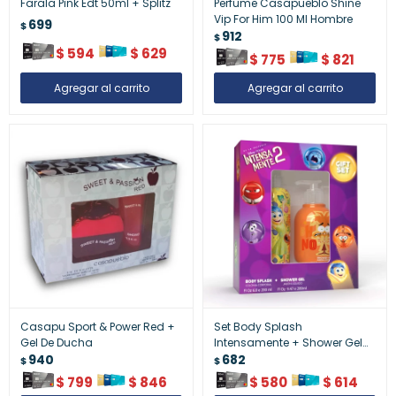
Farala Pink Edt 50ml + Splitz
Perfume Casapueblo Shine
Vip For Him 100 Ml Hombre
699
$
912
$
$
594
$
629
$
775
$
821
Casapu Sport & Power Red +
Set Body Splash
Gel De Ducha
Intensamente + Shower Gel
940
Infantil
682
$
$
$
799
$
846
$
580
$
614