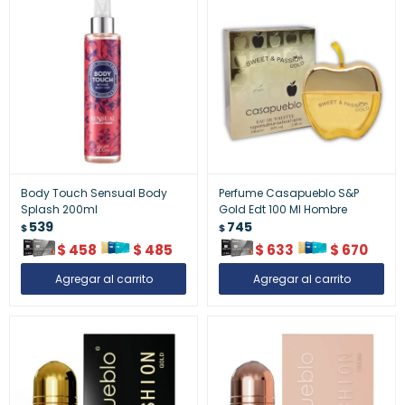
Body Touch Sensual Body
Perfume Casapueblo S&P
Splash 200ml
Gold Edt 100 Ml Hombre
539
745
$
$
$
458
$
485
$
633
$
670