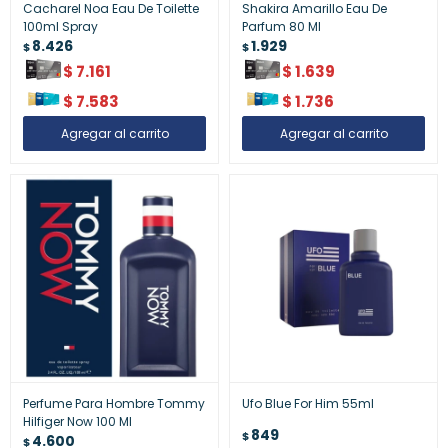
Cacharel Noa Eau De Toilette
Shakira Amarillo Eau De
100ml Spray
Parfum 80 Ml
8.426
1.929
$
$
$
7.161
$
1.639
$
7.583
$
1.736
Perfume Para Hombre Tommy
Ufo Blue For Him 55ml
Hilfiger Now 100 Ml
849
$
4.600
$