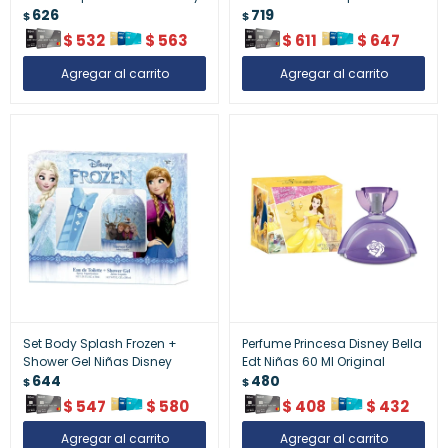
626
719
$
$
$
532
$
563
$
611
$
647
Set Body Splash Frozen +
Perfume Princesa Disney Bella
Shower Gel Niñas Disney
Edt Niñas 60 Ml Original
644
480
$
$
$
547
$
580
$
408
$
432