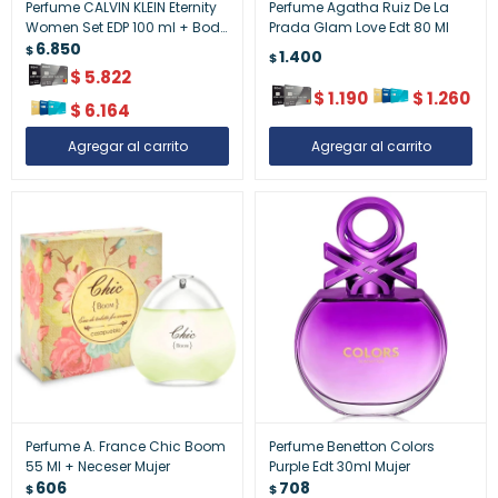
Perfume CALVIN KLEIN Eternity
Perfume Agatha Ruiz De La
Women Set EDP 100 ml + Body
Prada Glam Love Edt 80 Ml
Lotion 100 ml + Travel Spray
6.850
$
1.400
$
10 ml
$
5.822
$
1.190
$
1.260
$
6.164
Perfume A. France Chic Boom
Perfume Benetton Colors
55 Ml + Neceser Mujer
Purple Edt 30ml Mujer
606
708
$
$