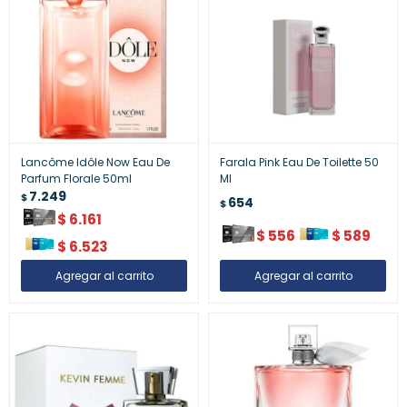
Lancôme Idôle Now Eau De
Farala Pink Eau De Toilette 50
Parfum Florale 50ml
Ml
7.249
$
654
$
$
6.161
$
556
$
589
$
6.523