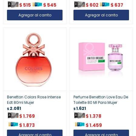
$
515
$
545
$
602
$
637
Benetton Colors Rose Intense
Perfume Benetton Love Eau De
Edt 80ml Mujer
Toilette 80 Ml Para Mujer
2.081
1.621
$
$
$
1.769
$
1.378
$
1.873
$
1.459