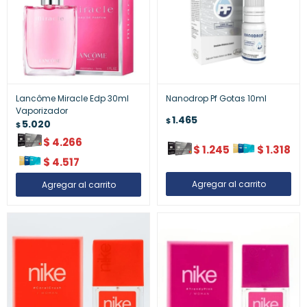
Lancôme Miracle Edp 30ml
Nanodrop Pf Gotas 10ml
Vaporizador
1.465
$
5.020
$
$
4.266
$
1.245
$
1.318
$
4.517