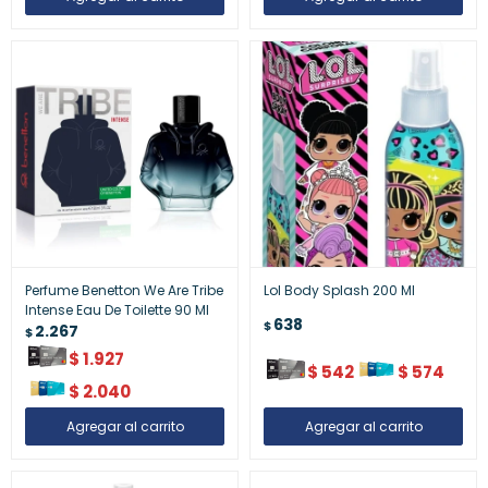
Perfume Benetton We Are Tribe
Lol Body Splash 200 Ml
Intense Eau De Toilette 90 Ml
638
$
2.267
$
$
1.927
$
542
$
574
$
2.040