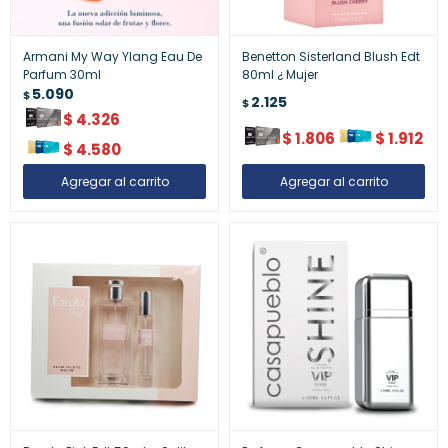
Armani My Way Ylang Eau De
Benetton Sisterland Blush Edt
Parfum 30ml
80ml ¿ Mujer
5.090
$
2.125
$
$
4.326
$
1.806
$
1.912
$
4.580