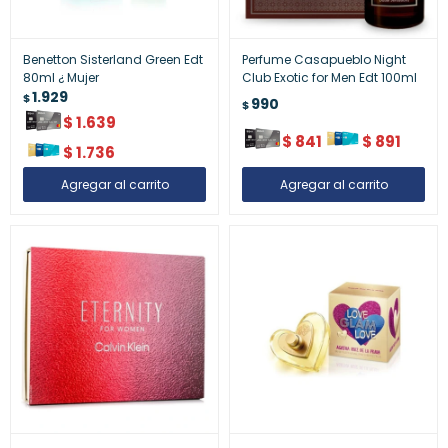
Benetton Sisterland Green Edt
Perfume Casapueblo Night
80ml ¿ Mujer
Club Exotic for Men Edt 100ml
1.929
$
990
$
$
1.639
$
841
$
891
$
1.736