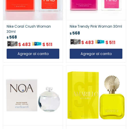
Nike Coral Crush Woman
Nike Trendy Pink Woman 30ml
30ml
568
$
568
$
$
483
$
511
$
483
$
511