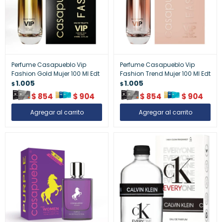
Perfume Casapueblo Vip
Perfume Casapueblo Vip
Fashion Gold Mujer 100 Ml Edt
Fashion Trend Mujer 100 Ml Edt
1.005
1.005
$
$
$
854
$
904
$
854
$
904