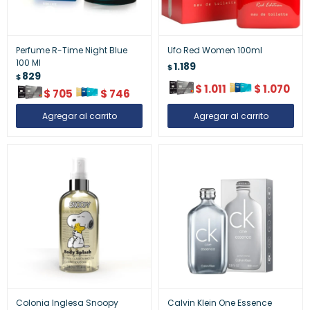
Perfume R-Time Night Blue
Ufo Red Women 100ml
100 Ml
1.189
$
829
$
$
1.011
$
1.070
$
705
$
746
Colonia Inglesa Snoopy
Calvin Klein One Essence