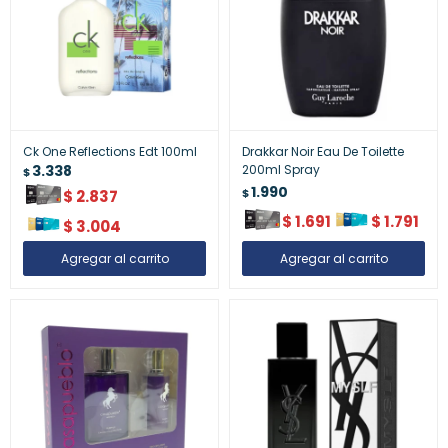
Ck One Reflections Edt 100ml
Drakkar Noir Eau De Toilette
3.338
200ml Spray
$
1.990
$
$
2.837
$
1.691
$
1.791
$
3.004