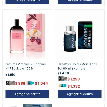
Perfume Victorio & Lucchino
Benetton Colors Man Black
Nº17 Edt Mujer 150 Ml
Edt 60ml ¿ Hombre
1.480
$
1.160
$
$
1.258
$
986
$
1.044
$
1.332