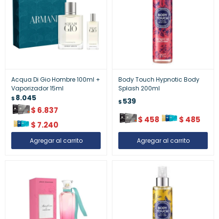
Acqua Di Gio Hombre 100ml +
Body Touch Hypnotic Body
Vaporizador 15ml
Splash 200ml
8.045
$
539
$
$
6.837
$
458
$
485
$
7.240