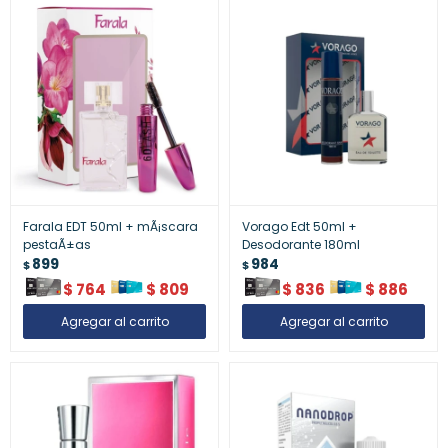
Farala EDT 50ml + mÃ¡scara
Vorago Edt 50ml +
pestaÃ±as
Desodorante 180ml
899
984
$
$
$
764
$
809
$
836
$
886