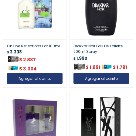
Ck One Reflections Edt 100ml
Drakkar Noir Eau De Toilette
3.338
200ml Spray
$
1.990
$
$
2.837
$
1.691
$
1.791
$
3.004