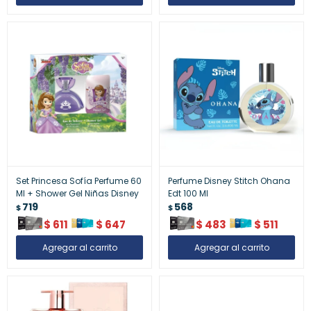
Set Princesa Sofía Perfume 60
Perfume Disney Stitch Ohana
Ml + Shower Gel Niñas Disney
Edt 100 Ml
719
568
$
$
$
611
$
647
$
483
$
511