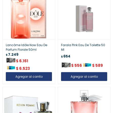
Lancôme Idôle Now Eau De
Farala Pink Eau De Toilette 50
Parfum Florale 50ml
Ml
7.249
$
654
$
$
6.161
$
556
$
589
$
6.523