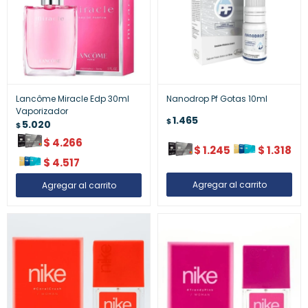
Lancôme Miracle Edp 30ml
Nanodrop Pf Gotas 10ml
Vaporizador
1.465
$
5.020
$
$
4.266
$
1.245
$
1.318
$
4.517