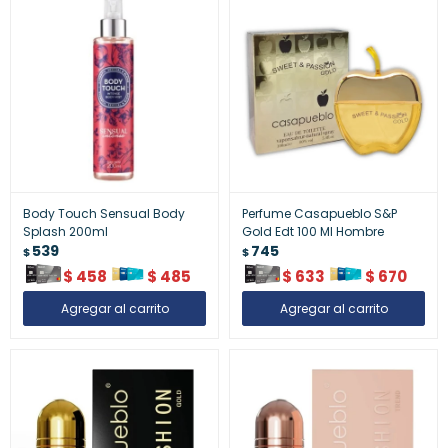
Body Touch Sensual Body
Perfume Casapueblo S&P
Splash 200ml
Gold Edt 100 Ml Hombre
539
745
$
$
$
458
$
485
$
633
$
670