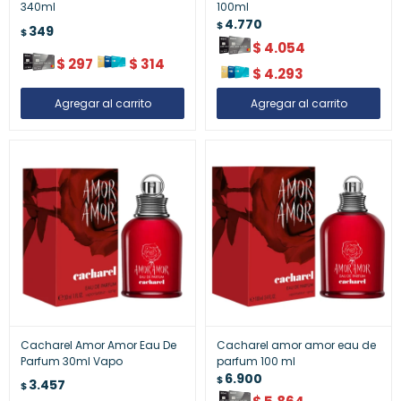
340ml
100ml
4.770
$
349
$
$
4.054
$
297
$
314
$
4.293
Cacharel Amor Amor Eau De
Cacharel amor amor eau de
Parfum 30ml Vapo
parfum 100 ml
6.900
$
3.457
$