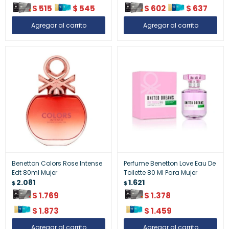
$
515
$
545
$
602
$
637
Benetton Colors Rose Intense
Perfume Benetton Love Eau De
Edt 80ml Mujer
Toilette 80 Ml Para Mujer
2.081
1.621
$
$
$
1.769
$
1.378
$
1.873
$
1.459