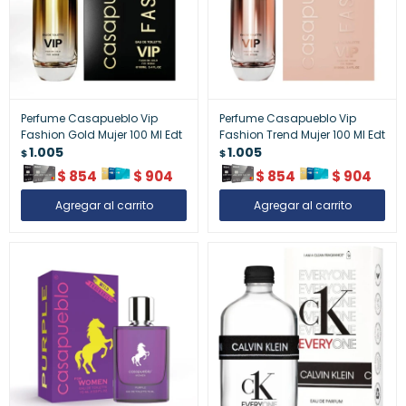
Perfume Casapueblo Vip
Perfume Casapueblo Vip
Fashion Gold Mujer 100 Ml Edt
Fashion Trend Mujer 100 Ml Edt
1.005
1.005
$
$
$
854
$
904
$
854
$
904