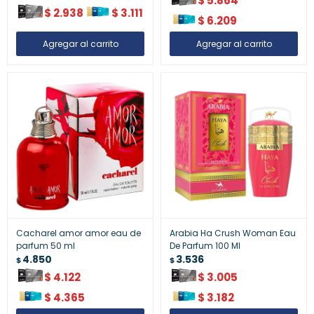
$
5.864
$
2.938
$
3.111
$
6.209
Cacharel amor amor eau de
Arabia Ha Crush Woman Eau
parfum 50 ml
De Parfum 100 Ml
4.850
3.536
$
$
$
4.122
$
3.005
$
4.365
$
3.182