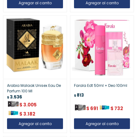
Arabia Malaak Unisex Eau De
Farala Edt 50ml + Deo 100ml
Parfum 100 Ml
813
$
3.536
$
$
3.005
$
691
$
732
$
3.182