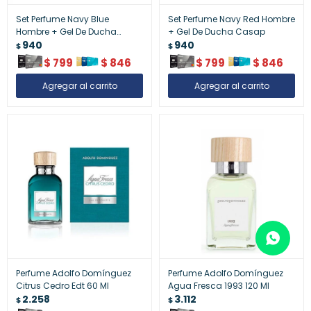
Set Perfume Navy Blue
Set Perfume Navy Red Hombre
Hombre + Gel De Ducha
+ Gel De Ducha Casap
Casap
940
940
$
$
$
799
$
846
$
799
$
846
Perfume Adolfo Domínguez
Perfume Adolfo Domínguez
Citrus Cedro Edt 60 Ml
Agua Fresca 1993 120 Ml
2.258
3.112
$
$