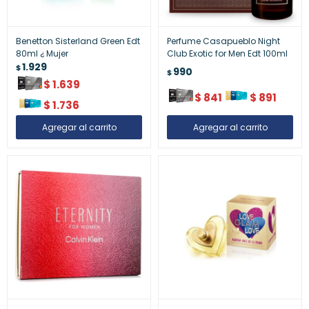
Benetton Sisterland Green Edt
Perfume Casapueblo Night
80ml ¿ Mujer
Club Exotic for Men Edt 100ml
1.929
$
990
$
$
1.639
$
841
$
891
$
1.736