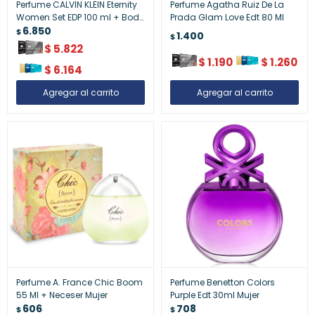
Perfume CALVIN KLEIN Eternity
Perfume Agatha Ruiz De La
Women Set EDP 100 ml + Body
Prada Glam Love Edt 80 Ml
Lotion 100 ml + Travel Spray
6.850
$
1.400
$
10 ml
$
5.822
$
1.190
$
1.260
$
6.164
Perfume A. France Chic Boom
Perfume Benetton Colors
55 Ml + Neceser Mujer
Purple Edt 30ml Mujer
606
708
$
$