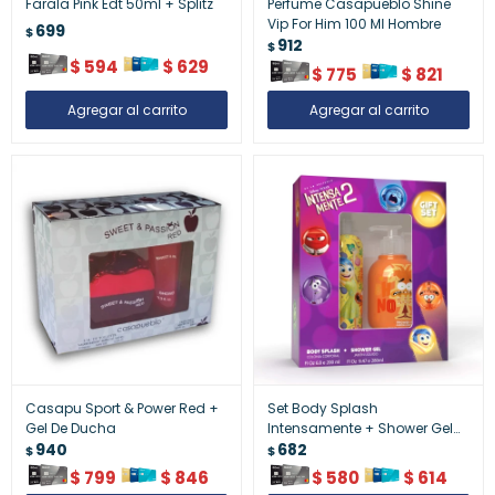
Farala Pink Edt 50ml + Splitz
Perfume Casapueblo Shine
Vip For Him 100 Ml Hombre
699
$
912
$
$
594
$
629
$
775
$
821
Casapu Sport & Power Red +
Set Body Splash
Gel De Ducha
Intensamente + Shower Gel
940
Infantil
682
$
$
$
799
$
846
$
580
$
614