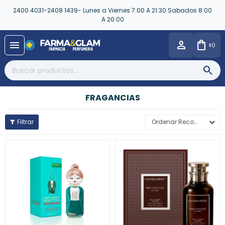
2400 4031-2408 1439- Lunes a Viernes 7:00 A 21:30 Sabados 8:00
A 20:00
close
menu
0
$
FRAGANCIAS
Recomendados