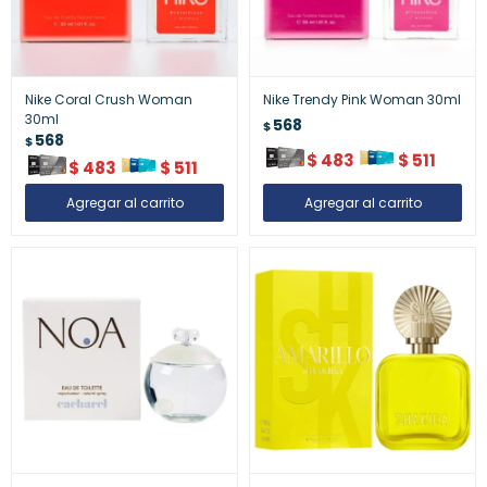
Nike Coral Crush Woman
Nike Trendy Pink Woman 30ml
30ml
568
$
568
$
$
483
$
511
$
483
$
511