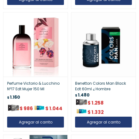
Perfume Victorio & Lucchino
Benetton Colors Man Black
Nº17 Edt Mujer 150 Ml
Edt 60ml ¿ Hombre
1.480
$
1.160
$
$
1.258
$
986
$
1.044
$
1.332