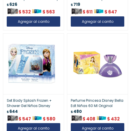
626
719
$
$
$
532
$
563
$
611
$
647
Set Body Splash Frozen +
Perfume Princesa Disney Bella
Shower Gel Niñas Disney
Edt Niñas 60 Ml Original
644
480
$
$
$
547
$
580
$
408
$
432