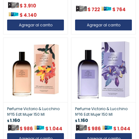
$
3.910
$
722
$
764
$
4.140
Perfume Victorio & Lucchino
Perfume Victorio & Lucchino
Nº15 Edt Mujer 150 Ml
Nº16 Edt Mujer 150 Ml
1.160
1.160
$
$
$
986
$
1.044
$
986
$
1.044