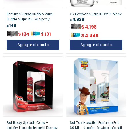
Perfume Casapueblo Wild
Ck Everyone Edp 100ml Unisex
Purple Mujer 150 Ml Spray
4.939
$
146
$
$
4.198
$
124
$
131
$
4.445
Set Body Splash Cars +
Set Toy Hospital Perfume Edt
Jabón Líquido Infantil Disney
60 Ml + Jabón Líquido Infantil