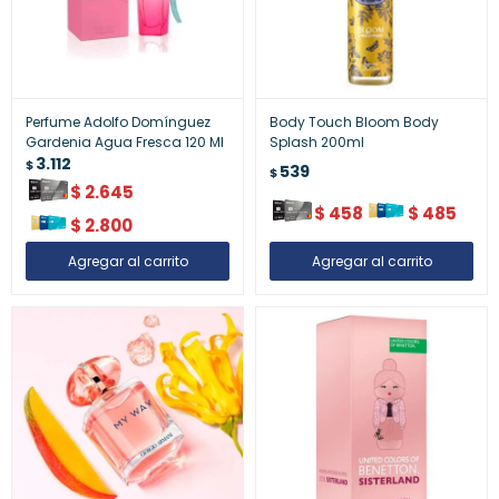
Perfume Adolfo Domínguez
Body Touch Bloom Body
Gardenia Agua Fresca 120 Ml
Splash 200ml
3.112
$
539
$
$
2.645
$
458
$
485
$
2.800