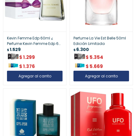
Kevin Femme Edp 60ml ¿
Perfume La Vie Est Belle 50ml
Perfume Kevin Femme Edp 60
Edición Limitada
Ml
1.529
6.300
$
$
$
1.299
$
5.354
$
1.376
$
5.669