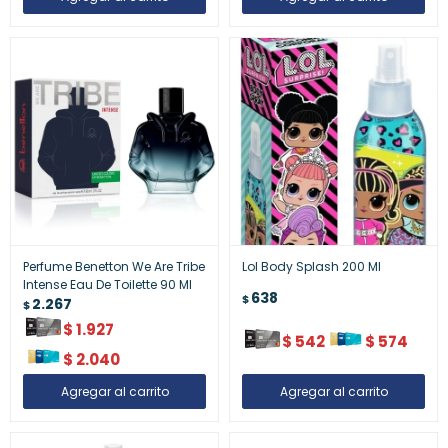
Perfume Benetton We Are Tribe
Lol Body Splash 200 Ml
Intense Eau De Toilette 90 Ml
638
$
2.267
$
$
1.927
$
542
$
574
$
2.040