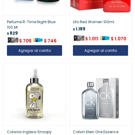
Perfume R-Time Night Blue
Ufo Red Women 100ml
100 Ml
1.189
$
829
$
$
1.011
$
1.070
$
705
$
746
Colonia Inglesa Snoopy
Calvin Klein One Essence