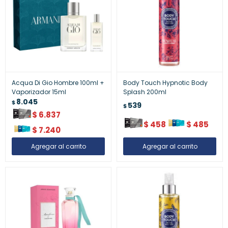
Acqua Di Gio Hombre 100ml +
Body Touch Hypnotic Body
Vaporizador 15ml
Splash 200ml
8.045
$
539
$
$
6.837
$
458
$
485
$
7.240