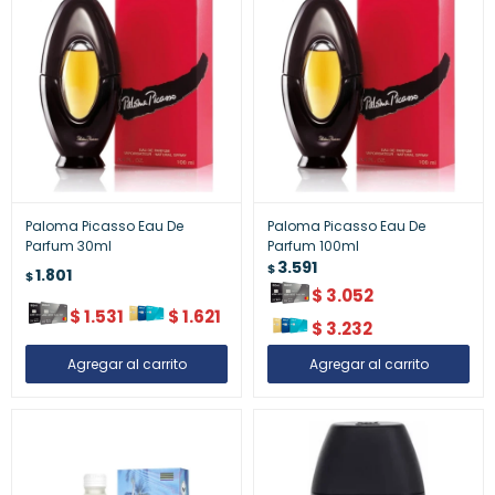
Paloma Picasso Eau De
Paloma Picasso Eau De
Parfum 30ml
Parfum 100ml
3.591
$
1.801
$
$
3.052
$
1.531
$
1.621
$
3.232