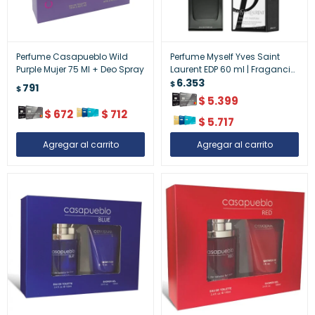
Perfume Casapueblo Wild
Perfume Myself Yves Saint
Purple Mujer 75 Ml + Deo Spray
Laurent EDP 60 ml | Fragancia
Femenina de Lujo
6.353
$
791
$
$
5.399
$
672
$
712
$
5.717