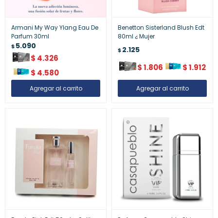
Armani My Way Ylang Eau De
Benetton Sisterland Blush Edt
Parfum 30ml
80ml ¿ Mujer
5.090
$
2.125
$
$
4.326
$
1.806
$
1.912
$
4.580