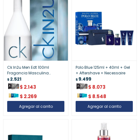
Ck In2u Men Edt 100ml
Polo Blue 125ml + 40ml + Gel
Fragancia Masculina
+ Aftershave + Necessaire
Moderna - Ck In2u Men Edt
2.521
9.499
$
$
100ml ¿ Fragancia Masculina
$
2.143
$
8.073
Moderna
$
2.269
$
8.548