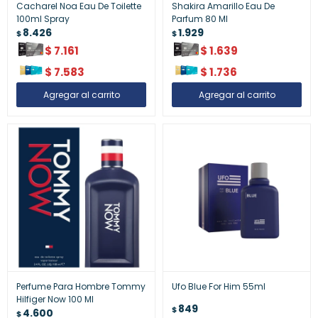
Cacharel Noa Eau De Toilette
Shakira Amarillo Eau De
100ml Spray
Parfum 80 Ml
8.426
1.929
$
$
$
7.161
$
1.639
$
7.583
$
1.736
Perfume Para Hombre Tommy
Ufo Blue For Him 55ml
Hilfiger Now 100 Ml
849
$
4.600
$