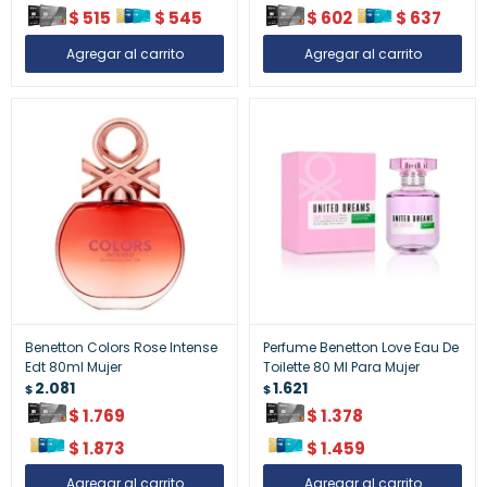
$
515
$
545
$
602
$
637
Benetton Colors Rose Intense
Perfume Benetton Love Eau De
Edt 80ml Mujer
Toilette 80 Ml Para Mujer
2.081
1.621
$
$
$
1.769
$
1.378
$
1.873
$
1.459