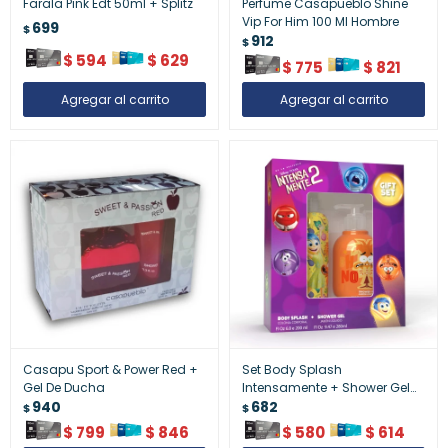
Farala Pink Edt 50ml + Splitz
Perfume Casapueblo Shine
Vip For Him 100 Ml Hombre
699
$
912
$
$
594
$
629
$
775
$
821
Casapu Sport & Power Red +
Set Body Splash
Gel De Ducha
Intensamente + Shower Gel
940
Infantil
682
$
$
$
799
$
846
$
580
$
614