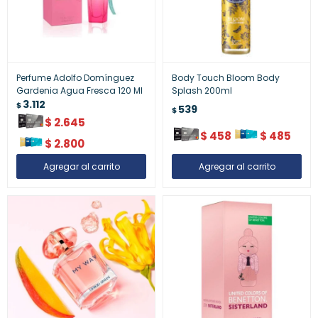
Perfume Adolfo Domínguez
Body Touch Bloom Body
Gardenia Agua Fresca 120 Ml
Splash 200ml
3.112
$
539
$
$
2.645
$
458
$
485
$
2.800