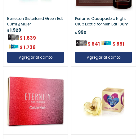
Benetton Sisterland Green Edt
Perfume Casapueblo Night
80ml ¿ Mujer
Club Exotic for Men Edt 100ml
1.929
$
990
$
$
1.639
$
841
$
891
$
1.736