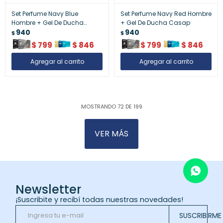
Set Perfume Navy Blue
Set Perfume Navy Red Hombre
Hombre + Gel De Ducha
+ Gel De Ducha Casap
Casap
940
940
$
$
$
799
$
846
$
799
$
846
MOSTRANDO
72
DE
199
VER MÁS
Newsletter
¡Suscribite y recibí todas nuestras novedades!
SUSCRIBIRME