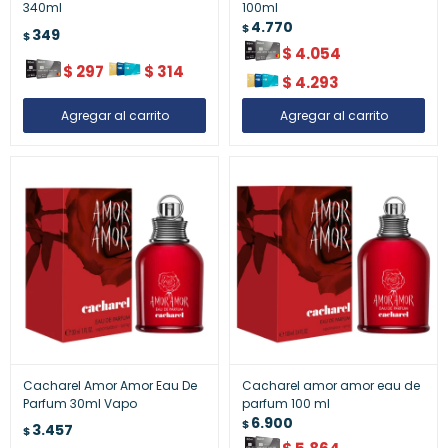
340ml
100ml
4.770
$
349
$
$
4.054
$
297
$
314
$
4.293
Cacharel Amor Amor Eau De
Cacharel amor amor eau de
Parfum 30ml Vapo
parfum 100 ml
6.900
$
3.457
$