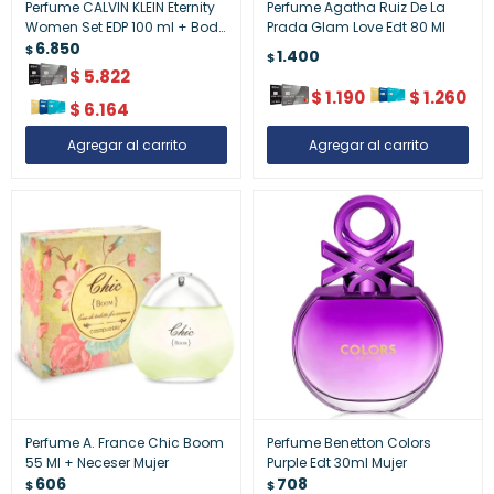
Perfume CALVIN KLEIN Eternity
Perfume Agatha Ruiz De La
Women Set EDP 100 ml + Body
Prada Glam Love Edt 80 Ml
Lotion 100 ml + Travel Spray
6.850
$
1.400
$
10 ml
$
5.822
$
1.190
$
1.260
$
6.164
Perfume A. France Chic Boom
Perfume Benetton Colors
55 Ml + Neceser Mujer
Purple Edt 30ml Mujer
606
708
$
$