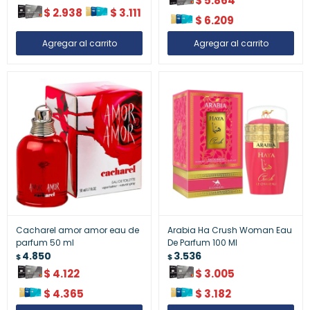
$
5.864
$
2.938
$
3.111
$
6.209
Cacharel amor amor eau de
Arabia Ha Crush Woman Eau
parfum 50 ml
De Parfum 100 Ml
4.850
3.536
$
$
$
4.122
$
3.005
$
4.365
$
3.182