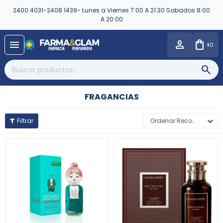
2400 4031-2408 1439- Lunes a Viernes 7:00 A 21:30 Sabados 8:00
A 20:00
close
menu
0
$
FRAGANCIAS
Recomendados