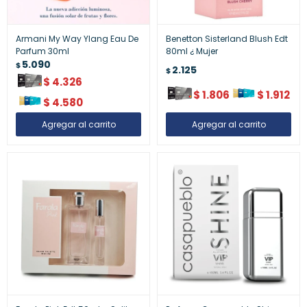
Armani My Way Ylang Eau De
Benetton Sisterland Blush Edt
Parfum 30ml
80ml ¿ Mujer
5.090
$
2.125
$
$
4.326
$
1.806
$
1.912
$
4.580