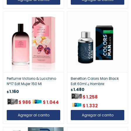
Perfume Victorio & Lucchino
Benetton Colors Man Black
Nº17 Edt Mujer 150 Ml
Edt 60ml ¿ Hombre
1.480
$
1.160
$
$
1.258
$
986
$
1.044
$
1.332