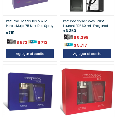
Perfume Casapueblo Wild
Perfume Myself Yves Saint
Purple Mujer 75 Ml + Deo Spray
Laurent EDP 60 ml | Fragancia
Femenina de Lujo
6.353
$
791
$
$
5.399
$
672
$
712
$
5.717