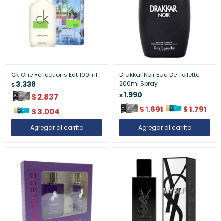
Ck One Reflections Edt 100ml
Drakkar Noir Eau De Toilette
3.338
200ml Spray
$
1.990
$
$
2.837
$
1.691
$
1.791
$
3.004