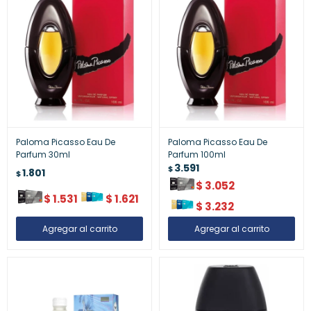
Paloma Picasso Eau De
Paloma Picasso Eau De
Parfum 30ml
Parfum 100ml
3.591
$
1.801
$
$
3.052
$
1.531
$
1.621
$
3.232