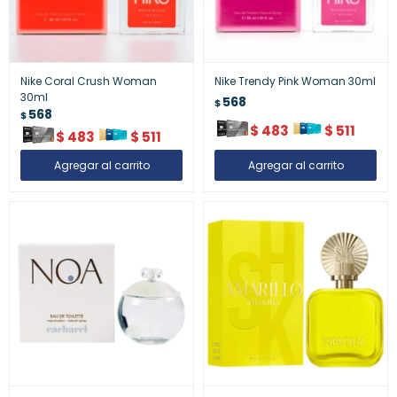
Nike Coral Crush Woman
Nike Trendy Pink Woman 30ml
30ml
568
$
568
$
$
483
$
511
$
483
$
511