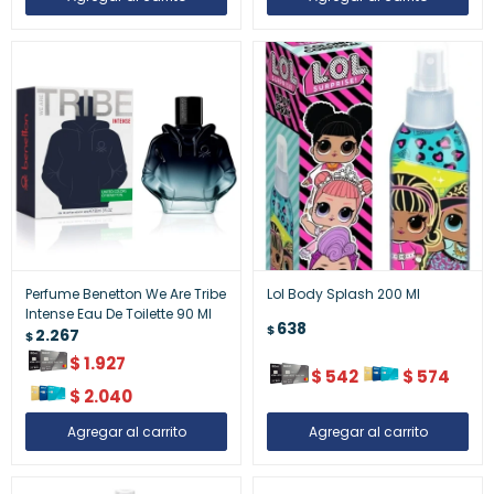
Perfume Benetton We Are Tribe
Lol Body Splash 200 Ml
Intense Eau De Toilette 90 Ml
638
$
2.267
$
$
1.927
$
542
$
574
$
2.040