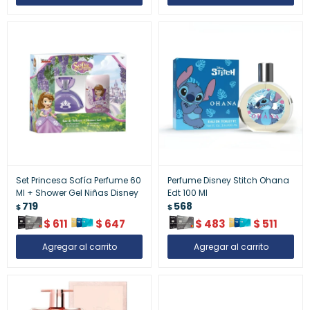
Set Princesa Sofía Perfume 60
Perfume Disney Stitch Ohana
Ml + Shower Gel Niñas Disney
Edt 100 Ml
719
568
$
$
$
611
$
647
$
483
$
511