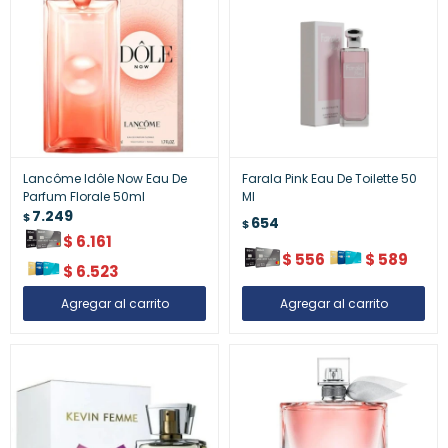
Lancôme Idôle Now Eau De
Farala Pink Eau De Toilette 50
Parfum Florale 50ml
Ml
7.249
$
654
$
$
6.161
$
556
$
589
$
6.523