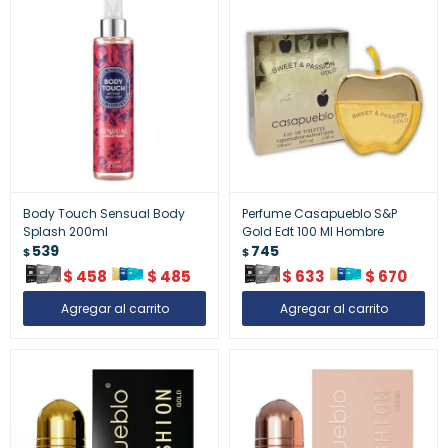
Body Touch Sensual Body
Perfume Casapueblo S&P
Splash 200ml
Gold Edt 100 Ml Hombre
539
745
$
$
$
458
$
485
$
633
$
670