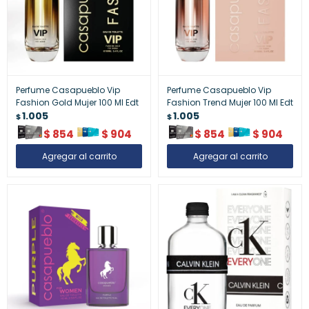
Perfume Casapueblo Vip
Perfume Casapueblo Vip
Fashion Gold Mujer 100 Ml Edt
Fashion Trend Mujer 100 Ml Edt
1.005
1.005
$
$
$
854
$
904
$
854
$
904