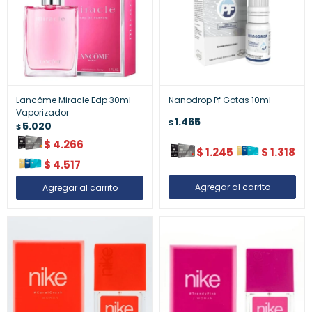
Lancôme Miracle Edp 30ml
Nanodrop Pf Gotas 10ml
Vaporizador
1.465
$
5.020
$
$
4.266
$
1.245
$
1.318
$
4.517