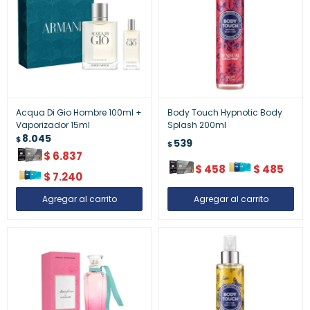
Acqua Di Gio Hombre 100ml +
Body Touch Hypnotic Body
Vaporizador 15ml
Splash 200ml
8.045
$
539
$
$
6.837
$
458
$
485
$
7.240