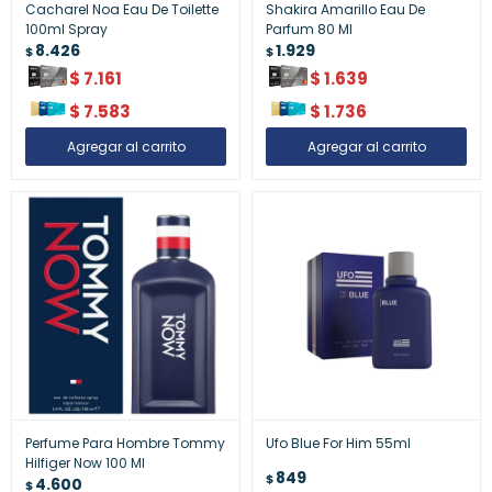
Cacharel Noa Eau De Toilette
Shakira Amarillo Eau De
100ml Spray
Parfum 80 Ml
8.426
1.929
$
$
$
7.161
$
1.639
$
7.583
$
1.736
Perfume Para Hombre Tommy
Ufo Blue For Him 55ml
Hilfiger Now 100 Ml
849
$
4.600
$