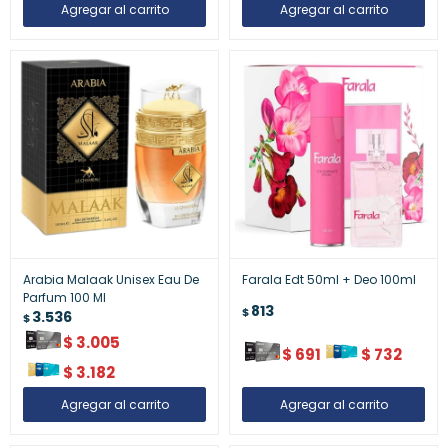
Arabia Malaak Unisex Eau De
Farala Edt 50ml + Deo 100ml
Parfum 100 Ml
813
$
3.536
$
$
3.005
$
691
$
732
$
3.182