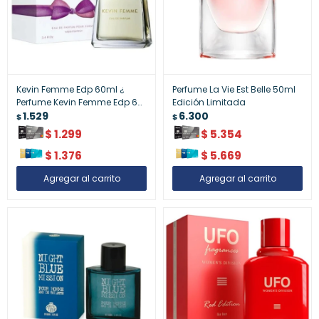
Kevin Femme Edp 60ml ¿
Perfume La Vie Est Belle 50ml
Perfume Kevin Femme Edp 60
Edición Limitada
Ml
1.529
6.300
$
$
$
1.299
$
5.354
$
1.376
$
5.669