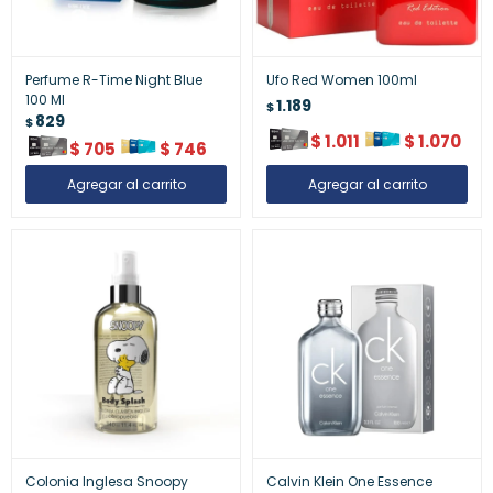
Perfume R-Time Night Blue
Ufo Red Women 100ml
100 Ml
1.189
$
829
$
$
1.011
$
1.070
$
705
$
746
Colonia Inglesa Snoopy
Calvin Klein One Essence