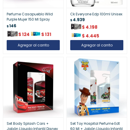
Perfume Casapueblo Wild
Ck Everyone Edp 100ml Unisex
Purple Mujer 150 Ml Spray
4.939
$
146
$
$
4.198
$
124
$
131
$
4.445
Set Body Splash Cars +
Set Toy Hospital Perfume Edt
Jabón Líquido Infantil Disney
60 Ml + Jabón Líquido Infantil