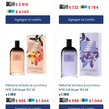
$
3.910
$
722
$
764
$
4.140
Perfume Victorio & Lucchino
Perfume Victorio & Lucchino
Nº15 Edt Mujer 150 Ml
Nº16 Edt Mujer 150 Ml
1.160
1.160
$
$
$
986
$
1.044
$
986
$
1.044