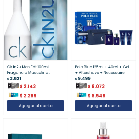
Ck In2u Men Edt 100ml
Polo Blue 125ml + 40ml + Gel
Fragancia Masculina
+ Aftershave + Necessaire
Moderna - Ck In2u Men Edt
2.521
9.499
$
$
100ml ¿ Fragancia Masculina
$
2.143
$
8.073
Moderna
$
2.269
$
8.548