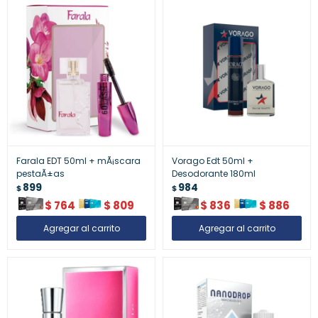
Farala EDT 50ml + mÃ¡scara
Vorago Edt 50ml +
pestaÃ±as
Desodorante 180ml
899
984
$
$
$
764
$
809
$
836
$
886