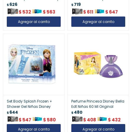
626
719
$
$
$
532
$
563
$
611
$
647
Set Body Splash Frozen +
Perfume Princesa Disney Bella
Shower Gel Niñas Disney
Edt Niñas 60 Ml Original
644
480
$
$
$
547
$
580
$
408
$
432