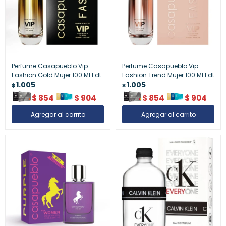
Perfume Casapueblo Vip
Perfume Casapueblo Vip
Fashion Gold Mujer 100 Ml Edt
Fashion Trend Mujer 100 Ml Edt
1.005
1.005
$
$
$
854
$
904
$
854
$
904