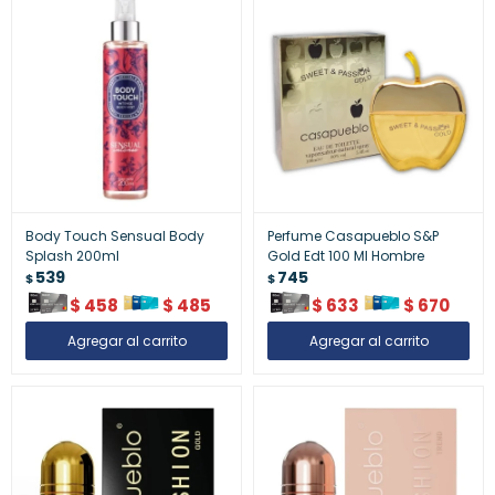
Body Touch Sensual Body
Perfume Casapueblo S&P
Splash 200ml
Gold Edt 100 Ml Hombre
539
745
$
$
$
458
$
485
$
633
$
670