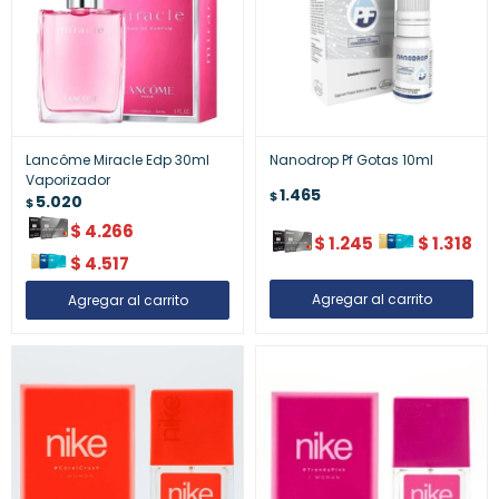
Lancôme Miracle Edp 30ml
Nanodrop Pf Gotas 10ml
Vaporizador
1.465
$
5.020
$
$
4.266
$
1.245
$
1.318
$
4.517