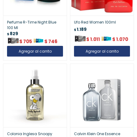
Perfume R-Time Night Blue
Ufo Red Women 100ml
100 Ml
1.189
$
829
$
$
1.011
$
1.070
$
705
$
746
Colonia Inglesa Snoopy
Calvin Klein One Essence