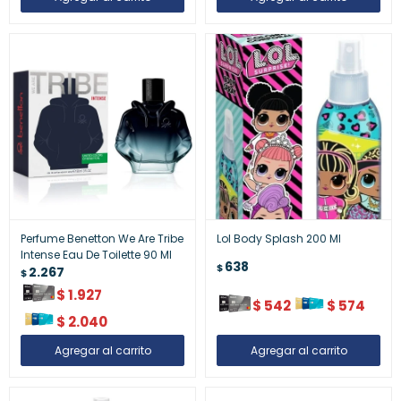
Perfume Benetton We Are Tribe
Lol Body Splash 200 Ml
Intense Eau De Toilette 90 Ml
638
$
2.267
$
$
1.927
$
542
$
574
$
2.040