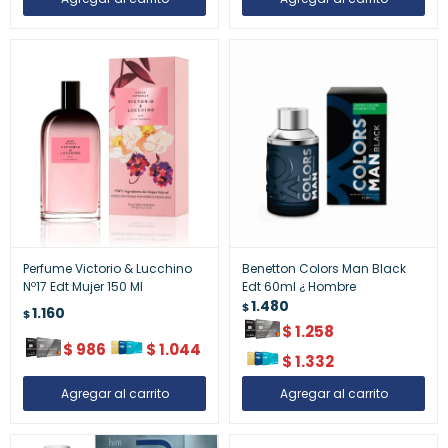
Perfume Victorio & Lucchino
Benetton Colors Man Black
Nº17 Edt Mujer 150 Ml
Edt 60ml ¿ Hombre
1.480
$
1.160
$
$
1.258
$
986
$
1.044
$
1.332