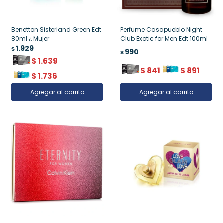
Benetton Sisterland Green Edt
Perfume Casapueblo Night
80ml ¿ Mujer
Club Exotic for Men Edt 100ml
1.929
$
990
$
$
1.639
$
841
$
891
$
1.736