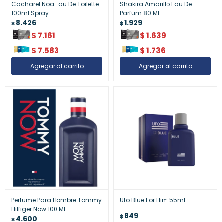
Cacharel Noa Eau De Toilette
Shakira Amarillo Eau De
100ml Spray
Parfum 80 Ml
8.426
1.929
$
$
$
7.161
$
1.639
$
7.583
$
1.736
Perfume Para Hombre Tommy
Ufo Blue For Him 55ml
Hilfiger Now 100 Ml
849
$
4.600
$