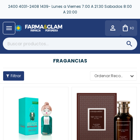
2400 4031-2408 1439- Lunes a Viernes 7:00 A 21:30 Sabados 8:00
A 20:00
close
menu
0
$
FRAGANCIAS
Recomendados