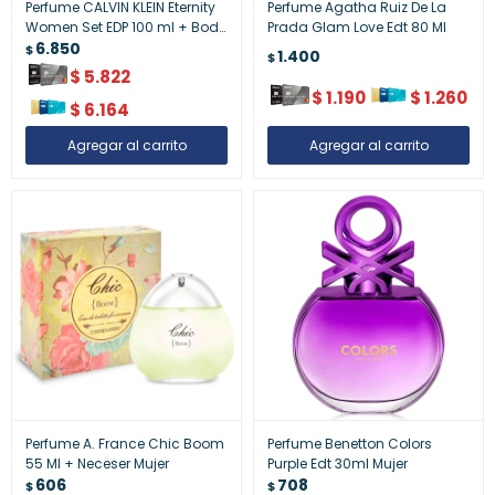
Perfume CALVIN KLEIN Eternity
Perfume Agatha Ruiz De La
Women Set EDP 100 ml + Body
Prada Glam Love Edt 80 Ml
Lotion 100 ml + Travel Spray
6.850
$
1.400
$
10 ml
$
5.822
$
1.190
$
1.260
$
6.164
Perfume A. France Chic Boom
Perfume Benetton Colors
55 Ml + Neceser Mujer
Purple Edt 30ml Mujer
606
708
$
$