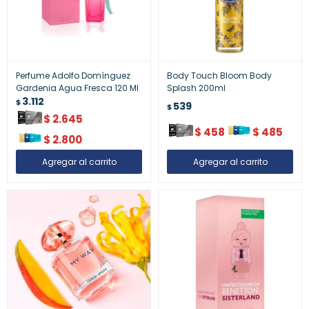
Perfume Adolfo Domínguez
Body Touch Bloom Body
Gardenia Agua Fresca 120 Ml
Splash 200ml
3.112
$
539
$
$
2.645
$
458
$
485
$
2.800