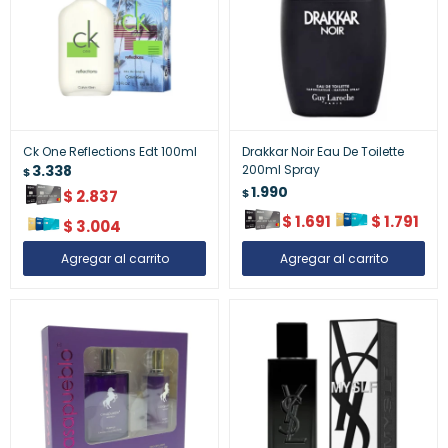
Ck One Reflections Edt 100ml
Drakkar Noir Eau De Toilette
3.338
200ml Spray
$
1.990
$
$
2.837
$
1.691
$
1.791
$
3.004