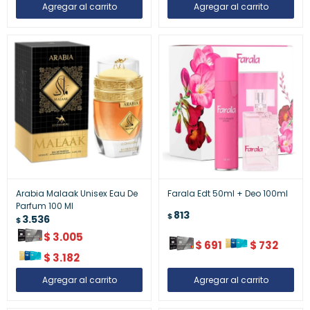
Arabia Malaak Unisex Eau De
Farala Edt 50ml + Deo 100ml
Parfum 100 Ml
813
$
3.536
$
$
3.005
$
691
$
732
$
3.182