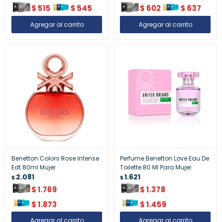
$
515
$
545
$
602
$
637
Benetton Colors Rose Intense
Perfume Benetton Love Eau De
Edt 80ml Mujer
Toilette 80 Ml Para Mujer
2.081
1.621
$
$
$
1.769
$
1.378
$
1.873
$
1.459