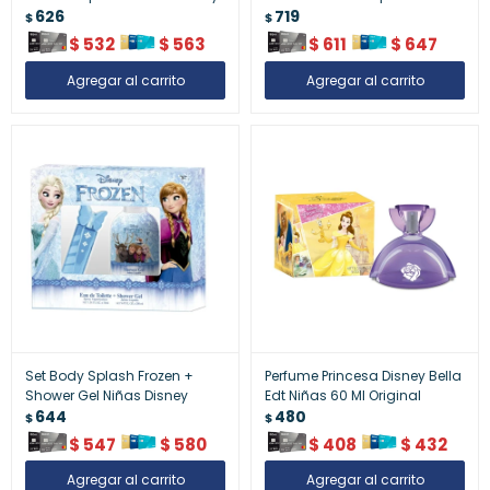
626
719
$
$
$
532
$
563
$
611
$
647
Set Body Splash Frozen +
Perfume Princesa Disney Bella
Shower Gel Niñas Disney
Edt Niñas 60 Ml Original
644
480
$
$
$
547
$
580
$
408
$
432