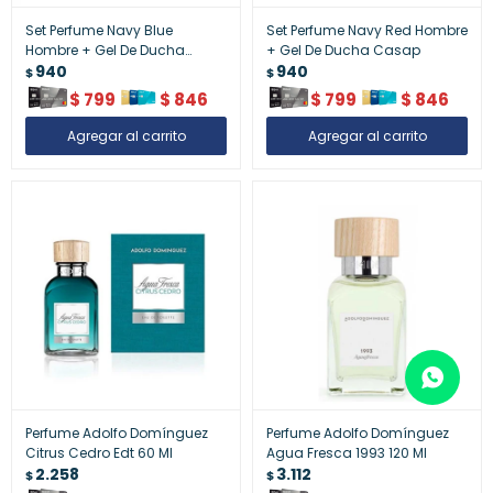
Set Perfume Navy Blue
Set Perfume Navy Red Hombre
Hombre + Gel De Ducha
+ Gel De Ducha Casap
Casap
940
940
$
$
$
799
$
846
$
799
$
846
Perfume Adolfo Domínguez
Perfume Adolfo Domínguez
Citrus Cedro Edt 60 Ml
Agua Fresca 1993 120 Ml
2.258
3.112
$
$