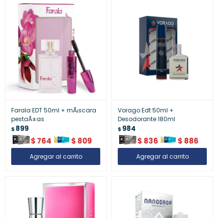
Farala EDT 50ml + mÃ¡scara
Vorago Edt 50ml +
pestaÃ±as
Desodorante 180ml
899
984
$
$
$
764
$
809
$
836
$
886