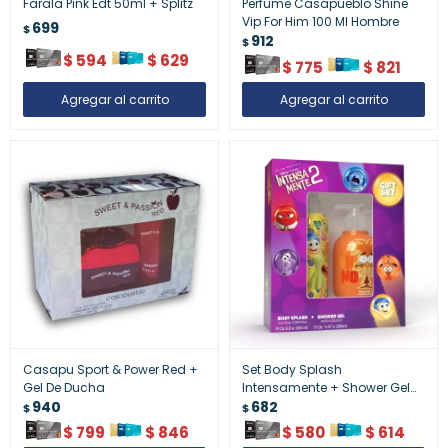
Farala Pink Edt 50ml + Splitz
Perfume Casapueblo Shine
Vip For Him 100 Ml Hombre
699
$
912
$
$
594
$
629
$
775
$
821
Casapu Sport & Power Red +
Set Body Splash
Gel De Ducha
Intensamente + Shower Gel
940
Infantil
682
$
$
$
799
$
846
$
580
$
614