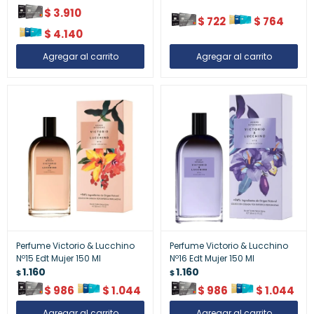
$
3.910
$
722
$
764
$
4.140
Perfume Victorio & Lucchino
Perfume Victorio & Lucchino
Nº15 Edt Mujer 150 Ml
Nº16 Edt Mujer 150 Ml
1.160
1.160
$
$
$
986
$
1.044
$
986
$
1.044