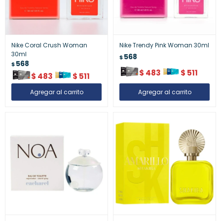
Nike Coral Crush Woman
Nike Trendy Pink Woman 30ml
30ml
568
$
568
$
$
483
$
511
$
483
$
511