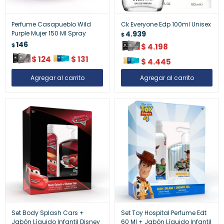
Perfume Casapueblo Wild
Ck Everyone Edp 100ml Unisex
Purple Mujer 150 Ml Spray
4.939
$
146
$
$
4.198
$
124
$
131
$
4.445
Set Body Splash Cars +
Set Toy Hospital Perfume Edt
Jabón Líquido Infantil Disney
60 Ml + Jabón Líquido Infantil