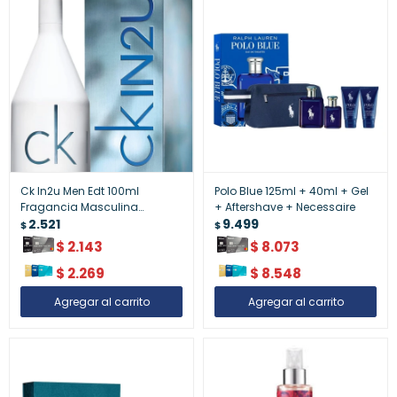
Ck In2u Men Edt 100ml
Polo Blue 125ml + 40ml + Gel
Fragancia Masculina
+ Aftershave + Necessaire
Moderna - Ck In2u Men Edt
2.521
9.499
$
$
100ml ¿ Fragancia Masculina
$
2.143
$
8.073
Moderna
$
2.269
$
8.548