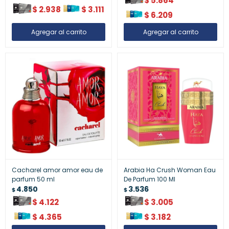
$
5.864
$
2.938
$
3.111
$
6.209
Cacharel amor amor eau de
Arabia Ha Crush Woman Eau
parfum 50 ml
De Parfum 100 Ml
4.850
3.536
$
$
$
4.122
$
3.005
$
4.365
$
3.182