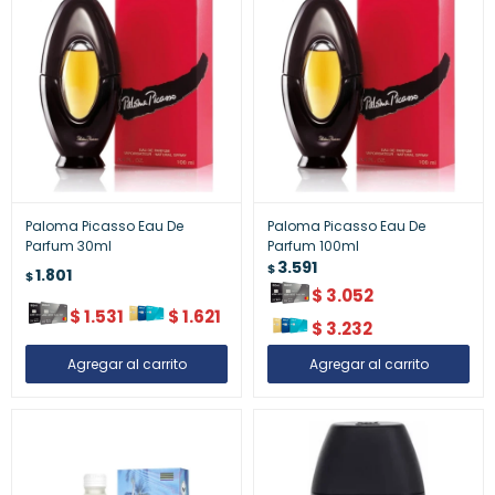
Paloma Picasso Eau De
Paloma Picasso Eau De
Parfum 30ml
Parfum 100ml
3.591
$
1.801
$
$
3.052
$
1.531
$
1.621
$
3.232