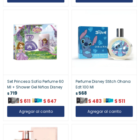
Set Princesa Sofía Perfume 60
Perfume Disney Stitch Ohana
Ml + Shower Gel Niñas Disney
Edt 100 Ml
719
568
$
$
$
611
$
647
$
483
$
511