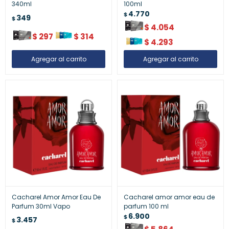
340ml
100ml
4.770
$
349
$
$
4.054
$
297
$
314
$
4.293
Cacharel Amor Amor Eau De
Cacharel amor amor eau de
Parfum 30ml Vapo
parfum 100 ml
6.900
$
3.457
$