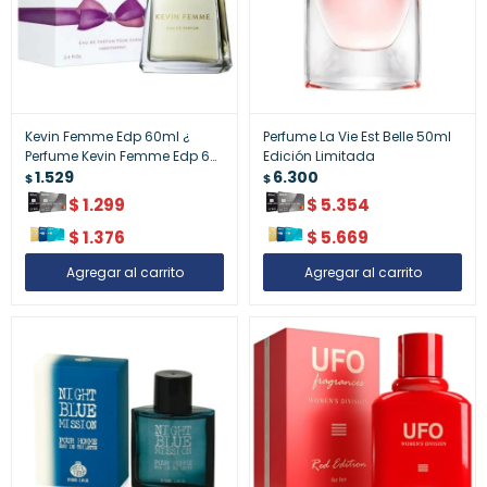
Kevin Femme Edp 60ml ¿
Perfume La Vie Est Belle 50ml
Perfume Kevin Femme Edp 60
Edición Limitada
Ml
1.529
6.300
$
$
$
1.299
$
5.354
$
1.376
$
5.669