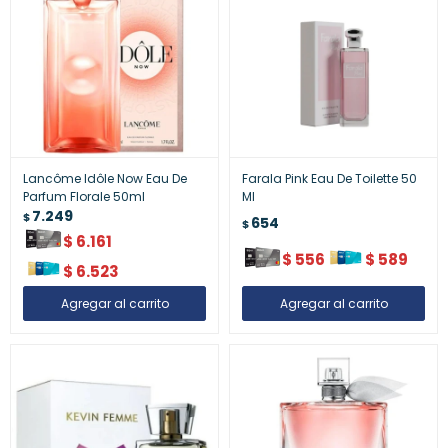
Lancôme Idôle Now Eau De
Farala Pink Eau De Toilette 50
Parfum Florale 50ml
Ml
7.249
$
654
$
$
6.161
$
556
$
589
$
6.523