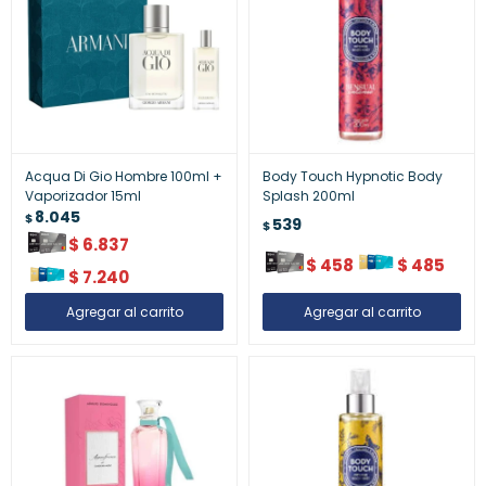
Acqua Di Gio Hombre 100ml +
Body Touch Hypnotic Body
Vaporizador 15ml
Splash 200ml
8.045
$
539
$
$
6.837
$
458
$
485
$
7.240