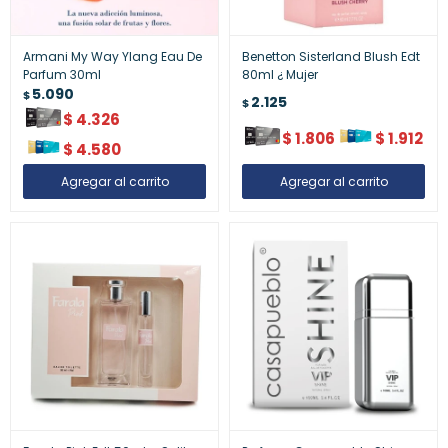
Armani My Way Ylang Eau De
Benetton Sisterland Blush Edt
Parfum 30ml
80ml ¿ Mujer
5.090
$
2.125
$
$
4.326
$
1.806
$
1.912
$
4.580