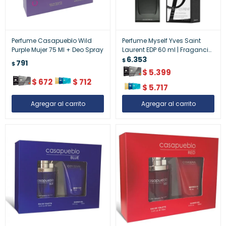
Perfume Casapueblo Wild
Perfume Myself Yves Saint
Purple Mujer 75 Ml + Deo Spray
Laurent EDP 60 ml | Fragancia
Femenina de Lujo
6.353
$
791
$
$
5.399
$
672
$
712
$
5.717