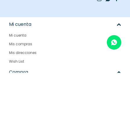
Mi cuenta
Mi cuenta
Mis compras
Mis direcciones
Wish List
Compra
Como comprar
Condiciones de compra
Envíos y devoluciones
Preguntas frecuentes
Empresa