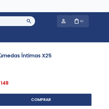
0
$
Húmedas Íntimas X25
148
COMPRAR