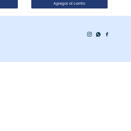


