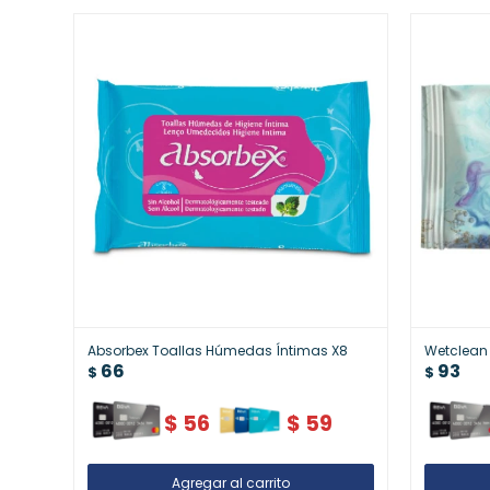
Absorbex Toallas Húmedas Íntimas X8
Wetclean 
66
93
$
$
$
56
$
59