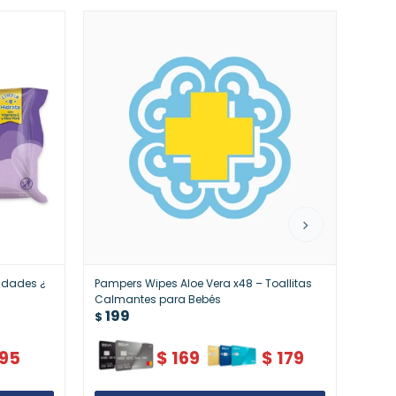
idades ¿
Pampers Wipes Aloe Vera x48 – Toallitas
Cheri
20
Calmantes para Bebés
$
199
$
95
$
169
$
179