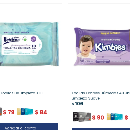
Toallas De Limpieza X 10
Toallas Kimbies Húmedas 48 Un
Limpieza Suave
106
$
$
79
$
84
$
90
$