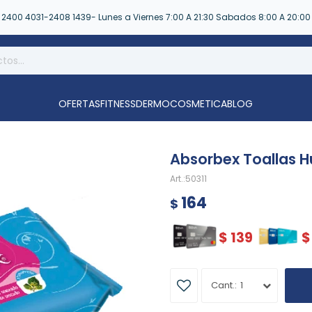
2400 4031-2408 1439- Lunes a Viernes 7:00 A 21:30 Sabados 8:00 A 20:00
OFERTAS
FITNESS
DERMOCOSMETICA
BLOG
Absorbex Toallas 
50311
164
$
$
139
$
1