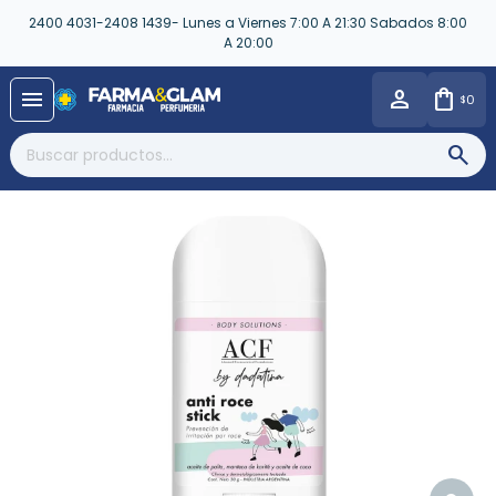
2400 4031-2408 1439- Lunes a Viernes 7:00 A 21:30 Sabados 8:00
A 20:00
close
menu
0
$