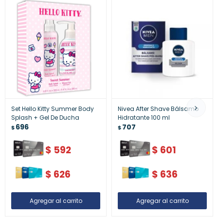
Set Hello Kitty Summer Body
Nivea After Shave Bálsamo
Splash + Gel De Ducha
Hidratante 100 ml
696
707
$
$
$
592
$
601
$
626
$
636