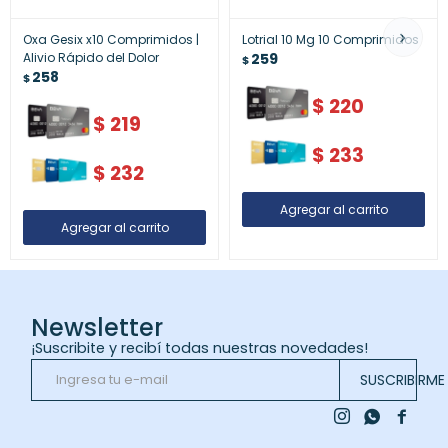
Oxa Gesix x10 Comprimidos |
Lotrial 10 Mg 10 Comprimidos
Alivio Rápido del Dolor
259
$
258
$
$
220
$
219
$
233
$
232
Newsletter
¡Suscribite y recibí todas nuestras novedades!
SUSCRIBIRME


