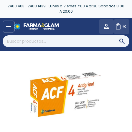
2400 4031-2408 1439- Lunes a Viernes 7:00 A 21:30 Sabados 8:00
A 20:00
close
menu
0
$