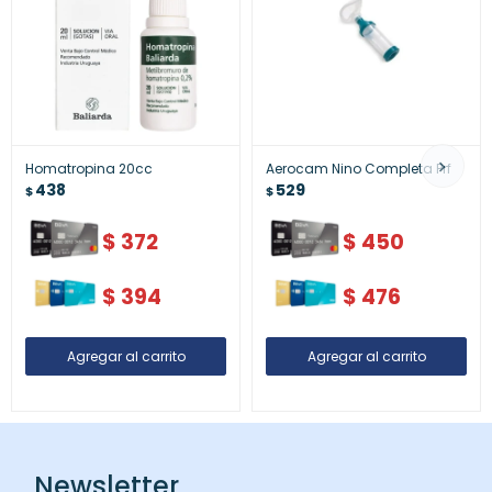
Homatropina 20cc
Aerocam Nino Completa Prf
438
529
$
$
$
372
$
450
$
394
$
476
Newsletter