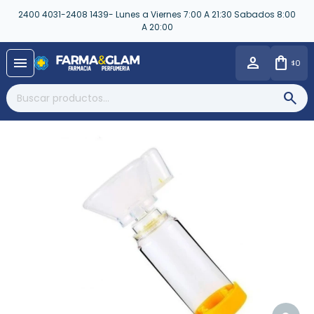
2400 4031-2408 1439- Lunes a Viernes 7:00 A 21:30 Sabados 8:00
A 20:00
close
menu
0
$